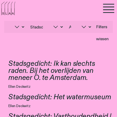
Agenda
Programma's
Filters
wissen
Lezen
Luisteren
Stadsgedicht: Ik kan slechts
raden. Bij het overlijden van
Nieuwsbrief
meneer O. te Amsterdam.
Over SLAA
Ellen Deckwitz
Vacatures
Stadsgedicht: Het watermuseum
Ellen Deckwitz
Locaties
Stadsgedicht: Vasthoudendheid |