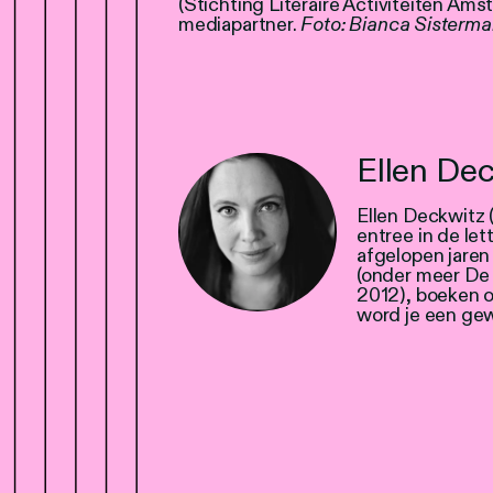
(Stichting Literaire Activiteiten Am
mediapartner.
Foto: Bianca Sisterm
Ellen De
Ellen Deckwitz 
entree in de let
afgelopen jare
(onder meer De 
2012), boeken o
word je een gew