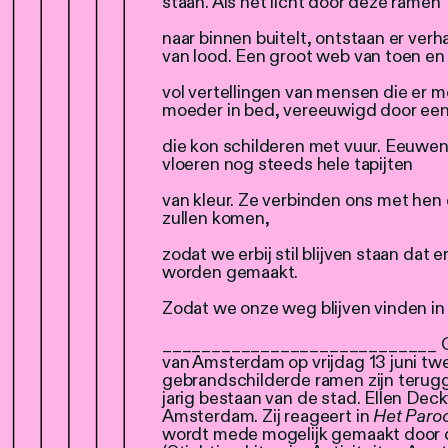
staan. Als het licht door deze ramen
naar binnen buitelt, ontstaan er ver
van lood. Een groot web van toen en 
vol vertellingen van mensen die er 
moeder in bed, vereeuwigd door ee
die kon schilderen met vuur. Eeuwen
vloeren nog steeds hele tapijten
van kleur. Ze verbinden ons met hen 
zullen komen,
zodat we erbij stil blijven staan dat
worden gemaakt.
Zodat we onze weg blijven vinden in
____________________________ Ge
van Amsterdam op vrijdag 13 juni t
gebrandschilderde ramen zijn terugg
jarig bestaan van de stad. Ellen Dec
Amsterdam. Zij reageert in
Het Paro
wordt mede mogelijk gemaakt doo