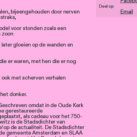
Faceb
Deel op
halen, bijeengehouden door nerven
Email
straks,
model voor stonden zoals een
n zoon
 later gloeien op de wanden en
die er waren, met hen die er nog
 er ook met scherven verhalen
 het donker.
schreven omdat in de Oude Kerk
wee gerestaureerde
eplaatst, als cadeau voor het 750-
kwitz is de Stadsdichter van
ol
op de actualiteit. De Stadsdichter
r de gemeente Amsterdam en SLAA