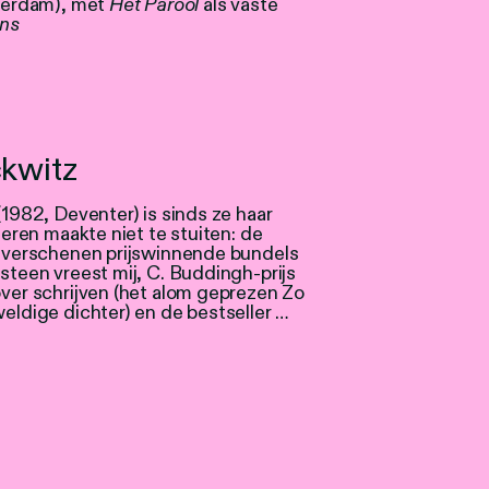
sterdam), met
Het Parool
als vaste
ans
ckwitz
(1982, Deventer) is sinds ze haar
teren maakte niet te stuiten: de
n verschenen prijswinnende bundels
steen vreest mij, C. Buddingh-prijs
ver schrijven (het alom geprezen Zo
eldige dichter) en de bestseller …