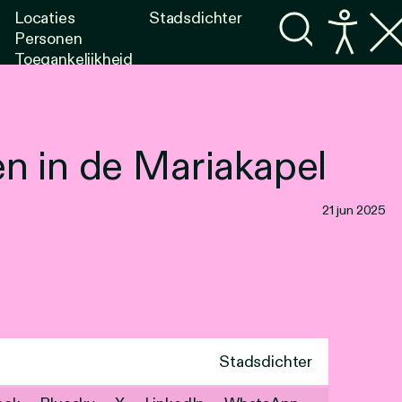
Locaties
Stadsdichter
Personen
Toegankelijkheid
Programma's
Lezen
Luisteren
n in de Mariakapel
21 jun 2025
Stadsdichter