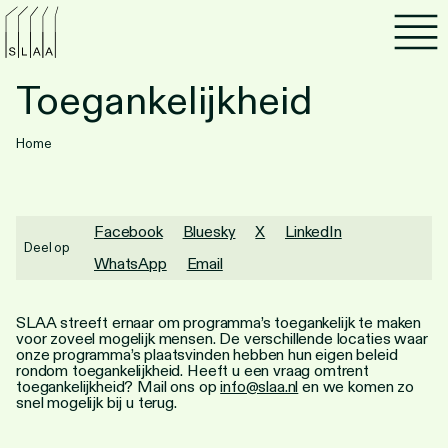
Agenda
Toegankelijkheid
Programma's
Home
Lezen
Luisteren
Facebook
Bluesky
X
LinkedIn
Deel op
WhatsApp
Email
Nieuwsbrief
Over SLAA
SLAA streeft ernaar om programma’s toegankelijk te maken
voor zoveel mogelijk mensen. De verschillende locaties waar
onze programma’s plaatsvinden hebben hun eigen beleid
Vacatures
rondom toegankelijkheid. Heeft u een vraag omtrent
toegankelijkheid? Mail ons op
info@slaa.nl
en we komen zo
snel mogelijk bij u terug.
Locaties