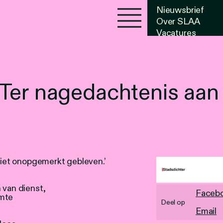
Nieuwsbrief
Over SLAA
Vacatures
Agenda
 Ter nagedachtenis aan
 niet onopgemerkt gebleven.’
 van dienst,
Faceb
rmte
Deel op
Email