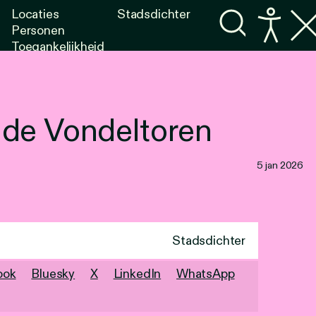
Locaties
Stadsdichter
Personen
Toegankelijkheid
Programma's
Lezen
Luisteren
 de Vondeltoren
5 jan 2026
Stadsdichter
ook
Bluesky
X
LinkedIn
WhatsApp