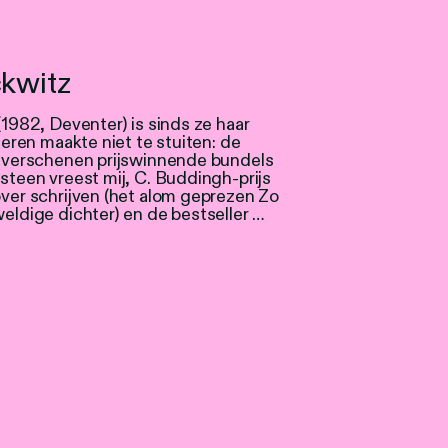
ckwitz
(1982, Deventer) is sinds ze haar
teren maakte niet te stuiten: de
n verschenen prijswinnende bundels
steen vreest mij, C. Buddingh-prijs
ver schrijven (het alom geprezen Zo
eldige dichter) en de bestseller …