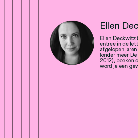
Ellen De
Ellen Deckwitz 
entree in de let
afgelopen jare
(onder meer De 
2012), boeken o
word je een gew