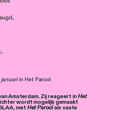
rloos
jeugd,
,
januari in
Het Parool
van Amsterdam. Zij reageert in
Het
dichter wordt mogelijk gemaakt
 SLAA, met
Het Parool
als vaste