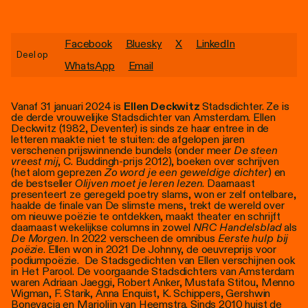
Personen
Toegankelijkheid
Facebook
Bluesky
X
LinkedIn
Deel op
WhatsApp
Email
Stadsdichter
Vanaf 31 januari 2024 is
Ellen Deckwitz
Stadsdichter. Ze is
de derde vrouwelijke Stadsdichter van Amsterdam. Ellen
Deckwitz (1982, Deventer) is sinds ze haar entree in de
letteren maakte niet te stuiten: de afgelopen jaren
verschenen prijswinnende bundels (onder meer
De steen
vreest mij
, C. Buddingh-prijs 2012), boeken over schrijven
(het alom geprezen
Zo word je een geweldige dichter
) en
de bestseller
Olijven moet je leren lezen
. Daarnaast
presenteert ze geregeld poetry slams, won er zelf ontelbare,
haalde de finale van De slimste mens, trekt de wereld over
om nieuwe poëzie te ontdekken, maakt theater en schrijft
daarnaast wekelijkse columns in zowel
NRC Handelsblad
als
De Morgen
. In 2022 verscheen de omnibus
Eerste hulp bij
poëzie
. Ellen won in 2021 De Johnny, de oeuvreprijs voor
podiumpoëzie. De Stadsgedichten van Ellen verschijnen ook
in Het Parool. De voorgaande Stadsdichters van Amsterdam
waren Adriaan Jaeggi, Robert Anker, Mustafa Stitou, Menno
Wigman, F. Starik, Anna Enquist, K. Schippers, Gershwin
Bonevacia en Marjolijn van Heemstra. Sinds 2010 huist de