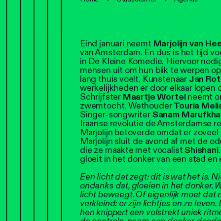
Eind januari neemt
Marjolijn van He
van Amsterdam. En dus is het tijd v
in De Kleine Komedie. Hiervoor nodig
mensen uit om hun blik te werpen op 
lang thuis voelt. Kunstenaar
Jan Rot
werkelijkheden er door elkaar lopen
Schrijfster
Maartje Wortel
neemt on
zwemtocht. Wethouder
Touria Meli
Singer-songwriter
Sanam Marufkha
Iraanse revolutie de Amsterdamse reg
Marjolijn betoverde omdat er zoveel k
Marjolijn sluit de avond af met de
die ze maakte met vocalist
Shishani
gloeit in het donker van een stad en e
Een licht dat zegt: dit is wat het is.
ondanks dat, gloeien in het donker. W
licht beweegt. Of eigenlijk moet dat
verkleind: er zijn lichtjes en ze leven
hen knippert een volstrekt uniek rit