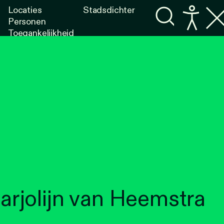
Locaties
Stadsdichter
Personen
Toegankelijkheid
Programma's
Lezen
Luisteren
rjolijn van Heemstra