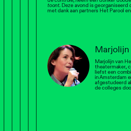
de controle, neem een donker dooden
toont.
Deze avond is georganiseerd 
met dank aan partners Het Parool
Marjolij
Marjolijn van He
theatermaker, c
liefst een comb
in Amsterdam en
afgestudeerd a
de colleges door