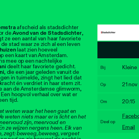
emstra
afscheid als stadsdichter
oor de
Avond van de Stadsdichter
,
t ze een aantal van haar favoriete
de stad waar ze zich al een leven
huizen
laat zien hoeveel
 op een kaart van Amsterdam.
s mee op een nachtelijke
ani
deelt haar favoriete gedicht.
Kleine
Bij
ni
, die een jaar geleden vanuit de
en in tuimelde, zingt het lied dat
racht én verdriet in haar stem zit.
21 nov
Op
 ode aan de Amsterdamse glimworm,
. Een hoopvol verhaal over wat er
en tijd.
20:15
Om
 Niet weten waar het heen gaat en
Faceb
e weten niets maar er is licht en het
 meervoud zijn, meervoud en
Deel op
Email
. En ze wijzen nergens heen. Elk van
me, zegt: beweeg, beweeg, vergeet