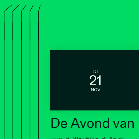
DI
21
NOV
De Avond van 
Home
→
Stadsdichter
→
Agenda