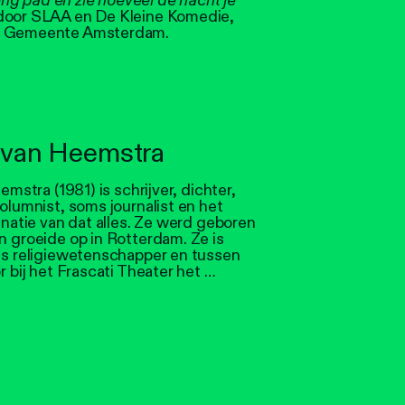
g pad en zie hoeveel de nacht je
door SLAA en De Kleine Komedie,
 en Gemeente Amsterdam.
n van Heemstra
emstra (1981) is schrijver, dichter,
olumnist, soms journalist en het
inatie van dat alles. Ze werd geboren
 groeide op in Rotterdam. Ze is
ls religiewetenschapper en tussen
 bij het Frascati Theater het …