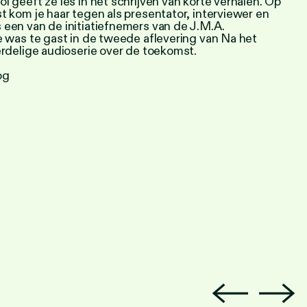
l geeft ze les in het schrijven van korte verhalen. Op
t kom je haar tegen als presentator, interviewer en
 een van de initiatiefnemers van de J.M.A.
e was te gast in de tweede aflevering van
Na het
erdelige audioserie over de toekomst.
og