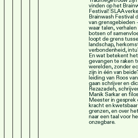
Traditiegetrouw zijn
vinden op het Brain
Festival! SLAA verke
Brainwash Festival 
van grensgebieden 
waar talen, verhalen
botsen of samenvloe
loopt de grens tuss
landschap, herkoms
verbondenheid, intuï
En wat betekent he
gevangen te raken 
werelden, zonder ec
zijn in één van beid
leiding van Roos van
gaan schrijver en di
Rezazadeh, schrijver
Manik Sarkar en filo
Meester in gesprek 
kracht en kwetsbaar
grenzen, en over he
naar een taal voor he
onzegbare.