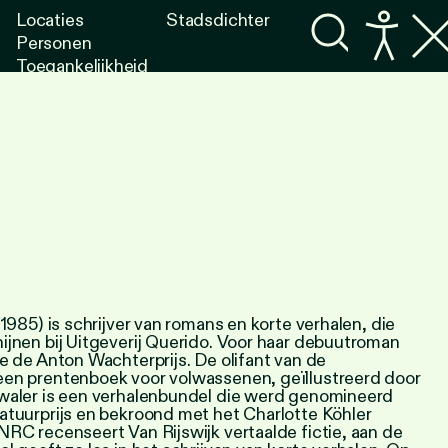
Locaties
Stadsdichter
Personen
Toegankelijkheid
Programma's
Lezen
Luisteren
(1985) is schrijver van romans en korte verhalen, die
ijnen bij Uitgeverij Querido. Voor haar debuutroman
e de Anton Wachterprijs. De olifant van de
en prentenboek voor volwassenen, geïllustreerd door
waler is een verhalenbundel die werd genomineerd
atuurprijs en bekroond met het Charlotte Köhler
RC recenseert Van Rijswijk vertaalde fictie, aan de