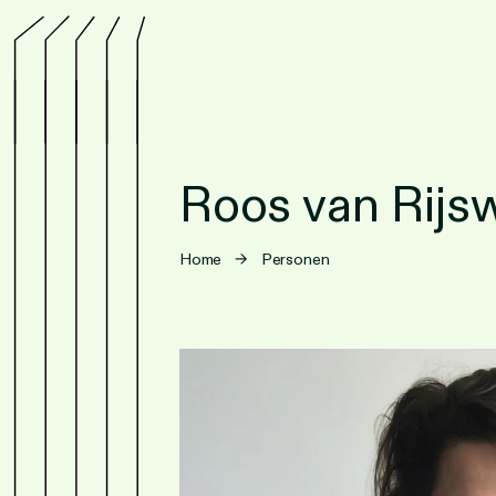
Roos van Rijsw
Home
→
Personen