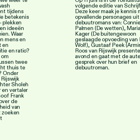
 we weer te
Op 11 juni is in de Tolhuist
wash
volgende editie van Schrij
nt tijdens
Deze keer maak je kennis 
de betekenis
opvallende personages uit
– plekken
debuutromans van: Conni
 en ideeën
Palmen (De wetten), Mari
ien. Waar
Kager (De buitengewoon
en mens en
geslaagde opvoeding van 
t en
Wolf), Gustaaf Peek (Armin
tie en ratio?
Roos van Rijswijk presente
t om
avond en gaat met de aute
tussen twee
gesprek over hun brief en
ht thuis te
debuutroman.
e? Onder
 Rijswijk
chter Sholeh
 en vertaler
soof Frank
over de
heid van
t zoeken
t