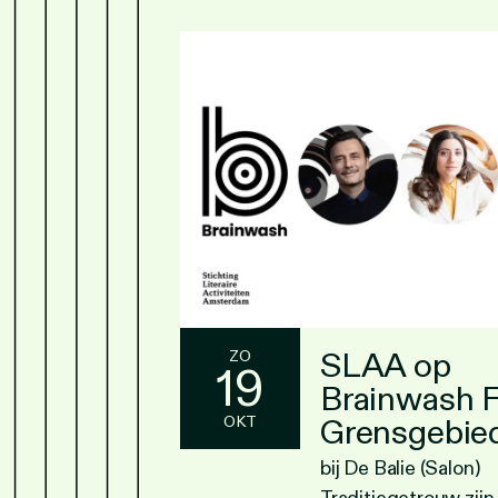
SLAA op
ZO
19
Brainwash F
Grensgebie
OKT
bij De Balie (Salon)