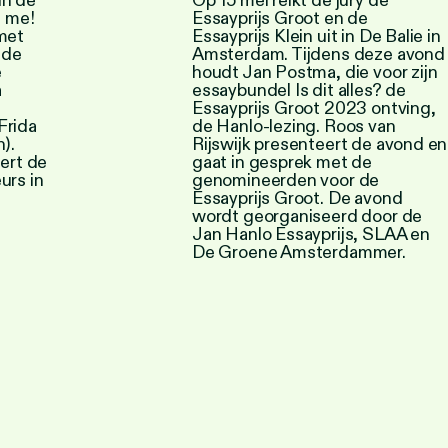
uin de
Op 15 mei reikt de jury de
f me!
Essayprijs Groot en de
met
Essayprijs Klein uit in De Balie in
 de
Amsterdam. Tijdens deze avond
e
houdt Jan Postma, die voor zijn
a
essaybundel Is dit alles? de
Essayprijs Groot 2023 ontving,
Frida
de Hanlo-lezing. Roos van
).
Rijswijk presenteert de avond en
ert de
gaat in gesprek met de
urs in
genomineerden voor de
Essayprijs Groot. De avond
wordt georganiseerd door de
Jan Hanlo Essayprijs, SLAA en
De Groene Amsterdammer.