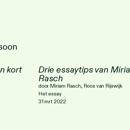
rsoon
n kort
Drie essaytips van Miri
Rasch
door Miriam Rasch, Roos van Rijswijk
Het essay
31 mrt 2022