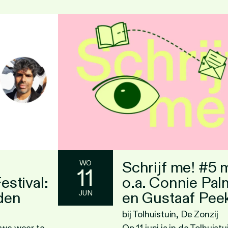
Schrijf me! #5 
WO
11
estival:
o.a. Connie Pa
den
en Gustaaf Pee
JUN
bij Tolhuistuin, De Zonzij