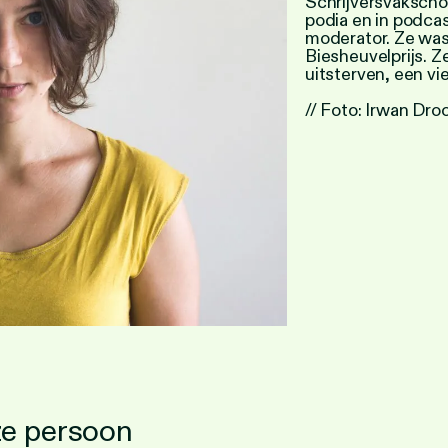
Schrijversvakschoo
podia en in podcas
moderator. Ze was
Biesheuvelprijs. Z
uitsterven
, een vi
// Foto: Irwan Dro
ze persoon