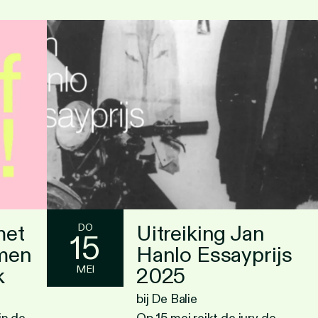
met
Uitreiking Jan
DO
15
lmen
Hanlo Essayprijs
k
2025
MEI
bij De Balie