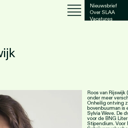
Nieuwsbrief
Over SLAA
Vacatures
Agenda
ijk
Roos van Rijswijk 
onder meer versch
Onheilig ontving z
bovenbuurman is e
Sylvia Weve. De d
voor de BNG Liter
Stipendium. Voor N