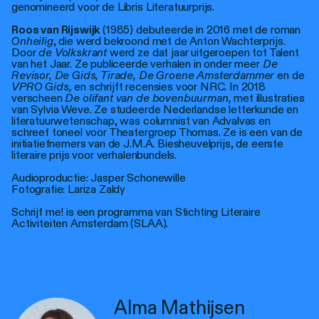
genomineerd voor de Libris Literatuurprijs.
Roos van Rijswijk
(1985) debuteerde in 2016 met de roman
Onheilig
, die werd bekroond met de Anton Wachterprijs.
Door
de Volkskrant
werd ze dat jaar uitgeroepen tot Talent
van het Jaar. Ze publiceerde verhalen in onder meer
De
Revisor, De Gids, Tirade, De Groene Amsterdammer
en de
VPRO Gids,
en schrijft recensies voor NRC. In 2018
verscheen
De olifant van de bovenbuurman,
met illustraties
van Sylvia Weve. Ze studeerde Nederlandse letterkunde en
literatuurwetenschap, was columnist van Advalvas en
schreef toneel voor Theatergroep Thomas. Ze is een van de
initiatiefnemers van de J.M.A. Biesheuvelprijs, de eerste
literaire prijs voor verhalenbundels.
Audioproductie: Jasper Schonewille
Fotografie: Lariza Zaldy
Schrijf me! is een programma van Stichting Literaire
Activiteiten Amsterdam (SLAA).
Alma Mathijsen