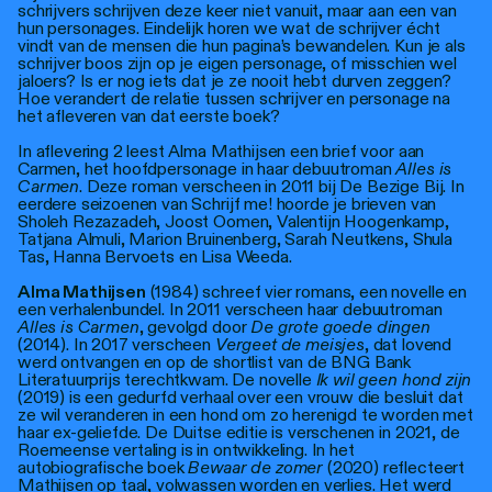
schrijvers schrijven deze keer niet vanuit, maar aan een van
hun personages. Eindelijk horen we wat de schrijver écht
vindt van de mensen die hun pagina’s bewandelen. Kun je als
schrijver boos zijn op je eigen personage, of misschien wel
jaloers? Is er nog iets dat je ze nooit hebt durven zeggen?
Hoe verandert de relatie tussen schrijver en personage na
het afleveren van dat eerste boek?
In aflevering 2 leest Alma Mathijsen een brief voor aan
Carmen, het hoofdpersonage in haar debuutroman
Alles is
Carmen
. Deze roman verscheen in 2011 bij De Bezige Bij. In
eerdere seizoenen van Schrijf me! hoorde je brieven van
Sholeh Rezazadeh, Joost Oomen, Valentijn Hoogenkamp,
Tatjana Almuli, Marion Bruinenberg, Sarah Neutkens, Shula
Tas, Hanna Bervoets en Lisa Weeda.
Alma Mathijsen
(1984) schreef vier romans, een novelle en
een verhalenbundel. In 2011 verscheen haar debuutroman
Alles is Carmen
, gevolgd door
De grote goede dingen
(2014). In 2017 verscheen
Vergeet de meisjes
, dat lovend
werd ontvangen en op de shortlist van de BNG Bank
Literatuurprijs terechtkwam. De novelle
Ik wil geen hond zijn
(2019) is een gedurfd verhaal over een vrouw die besluit dat
ze wil veranderen in een hond om zo herenigd te worden met
haar ex-geliefde. De Duitse editie is verschenen in 2021, de
Roemeense vertaling is in ontwikkeling. In het
autobiografische boek
Bewaar de zomer
(2020) reflecteert
Mathijsen op taal, volwassen worden en verlies. Het werd