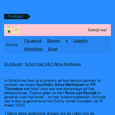
Personen
Toegankelijkheid
Podcast
Stadsdichter
Schrijf me!
Facebook
Bluesky
X
LinkedIn
Deel op
WhatsApp
Email
SLAAcast
·
Schrijf me! S4.2 Alma Mathijsen
In Schrijf me! leer je schrijvers en hun debuut kennen. In
seizoen vier lezen
Aya Sabi
,
Alma Mathijsen
en
P.F.
Thomése
een brief voor aan een personage uit hun
debuutroman. Daarna gaan ze met
Roos van Rijswijk
in
gesprek over hun boek – en hun toekomstplannen. Seizoen
vier is live opgenomen in het Betty Asfalt Complex op 16
maart 2023.
Tijdens deze audioserie draaien we de rollen om: de