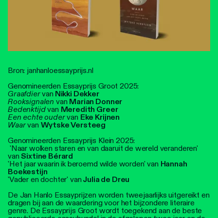
Bron: janhanloessayprijs.nl
Genomineerden Essayprijs Groot 2025:
Graafdier
van
Nikki Dekker
Rooksignalen
van
Marian Donner
Bedenktijd
van
Meredith Greer
Een echte ouder
van
Eke Krijnen
Waar
van
Wytske Versteeg
Genomineerden Essayprijs Klein 2025:
'Naar wolken staren en van daaruit de wereld veranderen'
van
Sixtine Bérard
'Het jaar waarin ik beroemd wilde worden' van
Hannah
Boekestijn
'Vader en dochter' van
Julia de Dreu
De Jan Hanlo Essayprijzen worden tweejaarlijks uitgereikt en
dragen bij aan de waardering voor het bijzondere literaire
genre. De Essayprijs Groot wordt toegekend aan de beste