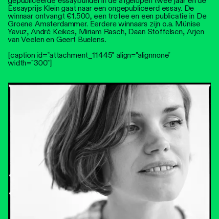
gepubliceerde essaybundel in de afgelopen twee jaar en de
Essayprijs Klein gaat naar een ongepubliceerd essay. De
winnaar ontvangt €1.500, een trofee en een publicatie in De
Groene Amsterdammer. Eerdere winnaars zijn o.a. Münise
Yavuz, André Keikes, Miriam Rasch, Daan Stoffelsen, Arjen
van Veelen en Geert Buelens.
[caption id="attachment_11445" align="alignnone"
width="300"]