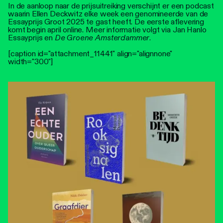
In de aanloop naar de prijsuitreiking verschijnt er een podcast
waarin Ellen Deckwitz elke week een genomineerde van de
Essayprijs Groot 2025 te gast heeft. De eerste aflevering
komt begin april online. Meer informatie volgt via Jan Hanlo
Essayprijs en
De Groene Amsterdammer
.
[caption id="attachment_11441" align="alignnone"
width="300"]