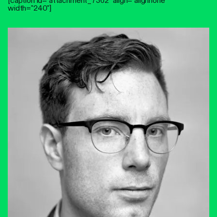
[caption id="attachment_7362" align="alignnone"
width="240"]