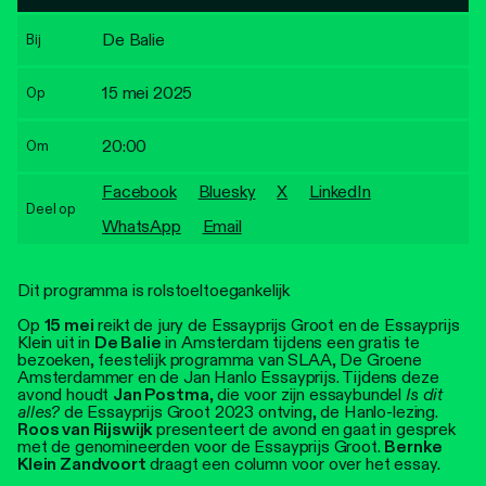
Personen
De Balie
Bij
Toegankelijkheid
15 mei 2025
Op
Stadsdichter
20:00
Om
Facebook
Bluesky
X
LinkedIn
Deel op
WhatsApp
Email
Dit programma is rolstoeltoegankelijk
Op
15 mei
reikt de jury de Essayprijs Groot en de Essayprijs
Klein uit in
De Balie
in Amsterdam tijdens een gratis te
bezoeken, feestelijk programma van SLAA, De Groene
Amsterdammer en de Jan Hanlo Essayprijs. Tijdens deze
avond houdt
Jan Postma
, die voor zijn essaybundel
Is dit
alles?
de Essayprijs Groot 2023 ontving, de Hanlo-lezing.
Roos van Rijswijk
presenteert de avond en gaat in gesprek
met de genomineerden voor de Essayprijs Groot.
Bernke
Klein Zandvoort
draagt een column voor over het essay.