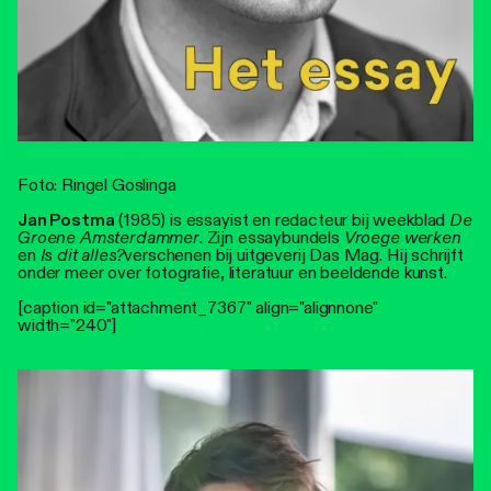
Foto: Ringel Goslinga
Jan Postma
(1985) is essayist en redacteur bij weekblad
De
Groene Amsterdammer
. Zijn essaybundels
Vroege werken
en
Is dit alles?
verschenen bij uitgeverij Das Mag. Hij schrijft
onder meer over fotografie, literatuur en beeldende kunst.
[caption id="attachment_7367" align="alignnone"
width="240"]