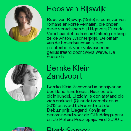
Roos van Rijswijk
Roos van Rijswijk (1985) is schrijver van
romans en korte verhalen, die onder
meer verschijnen bij Uitgeverij Querido.
Voor haar debuutroman Onheilig ontving
ze de Anton Wachterprijs. De olifant
van de bovenbuurman is een
prentenboek voor volwassenen,
geïllustreerd door Sylvia Weve. De
dwaler is …
Bernke Klein
Zandvoort
Bernke Klein Zandvoort is schrijver en
beeldend kunstenaar. Haar eerste
dichtbundel, Uitzicht is een afstand die
zich omkeert (Querido) verscheen in
2013 en werd bekroond met de
Debuutprijs Liegend Konijn en
genomineerd voor de C.Buddingh'-prijs
en Jo Peters Poëzieprijs. Eind 2020 …
Bjørk Semey