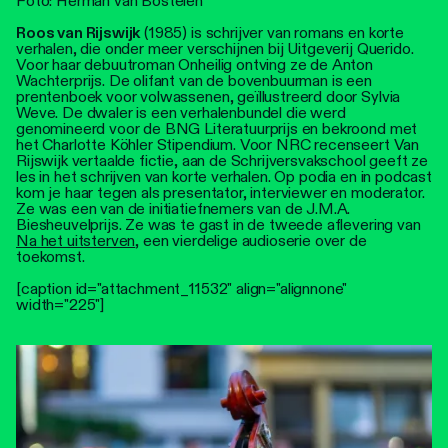
Foto: Herman van Bostelen
Roos van Rijswijk
(1985) is schrijver van romans en korte
verhalen, die onder meer verschijnen bij Uitgeverij Querido.
Voor haar debuutroman Onheilig ontving ze de Anton
Wachterprijs. De olifant van de bovenbuurman is een
prentenboek voor volwassenen, geïllustreerd door Sylvia
Weve. De dwaler is een verhalenbundel die werd
genomineerd voor de BNG Literatuurprijs en bekroond met
het Charlotte Köhler Stipendium. Voor NRC recenseert Van
Rijswijk vertaalde fictie, aan de Schrijversvakschool geeft ze
les in het schrijven van korte verhalen. Op podia en in podcast
kom je haar tegen als presentator, interviewer en moderator.
Ze was een van de initiatiefnemers van de J.M.A.
Biesheuvelprijs. Ze was te gast in de tweede aflevering van
Na het uitsterven
, een vierdelige audioserie over de
toekomst.
[caption id="attachment_11532" align="alignnone"
width="225"]