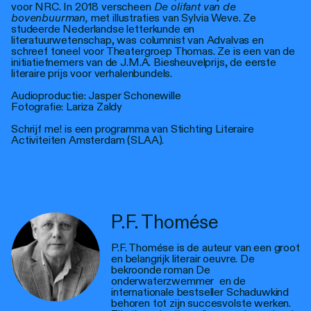
voor NRC. In 2018 verscheen
De olifant van de
bovenbuurman,
met illustraties van Sylvia Weve. Ze
studeerde Nederlandse letterkunde en
literatuurwetenschap, was columnist van Advalvas en
schreef toneel voor Theatergroep Thomas. Ze is een van de
initiatiefnemers van de J.M.A. Biesheuvelprijs, de eerste
literaire prijs voor verhalenbundels.
Audioproductie: Jasper Schonewille
Fotografie: Lariza Zaldy
Schrijf me! is een programma van Stichting Literaire
Activiteiten Amsterdam (SLAA).
P.F. Thomése
P.F. Thomése is de auteur van een groot
en belangrijk literair oeuvre. De
bekroonde roman De
onderwaterzwemmer en de
internationale bestseller Schaduwkind
behoren tot zijn succesvolste werken.