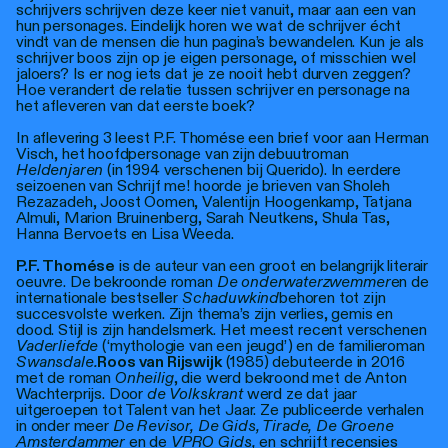
schrijvers schrijven deze keer niet vanuit, maar aan een van
hun personages. Eindelijk horen we wat de schrijver écht
vindt van de mensen die hun pagina’s bewandelen. Kun je als
schrijver boos zijn op je eigen personage, of misschien wel
jaloers? Is er nog iets dat je ze nooit hebt durven zeggen?
Hoe verandert de relatie tussen schrijver en personage na
het afleveren van dat eerste boek?
In aflevering 3 leest P.F. Thomése een brief voor aan Herman
Visch, het hoofdpersonage van zijn debuutroman
Heldenjaren
(in 1994 verschenen bij Querido). In eerdere
seizoenen van Schrijf me! hoorde je brieven van Sholeh
Rezazadeh, Joost Oomen, Valentijn Hoogenkamp, Tatjana
Almuli, Marion Bruinenberg, Sarah Neutkens, Shula Tas,
Hanna Bervoets en Lisa Weeda.
P.F. Thomése
is de auteur van een groot en belangrijk literair
oeuvre. De bekroonde roman
De onderwaterzwemmer
en de
internationale bestseller
Schaduwkind
behoren tot zijn
succesvolste werken. Zijn thema’s zijn verlies, gemis en
dood. Stijl is zijn handelsmerk. Het meest recent verschenen
Vaderliefde
(‘mythologie van een jeugd’) en de familieroman
Swansdale.
Roos van Rijswijk
(1985) debuteerde in 2016
met de roman
Onheilig
, die werd bekroond met de Anton
Wachterprijs. Door
de Volkskrant
werd ze dat jaar
uitgeroepen tot Talent van het Jaar. Ze publiceerde verhalen
in onder meer
De Revisor, De Gids, Tirade, De Groene
Amsterdammer
en de
VPRO Gids,
en schrijft recensies