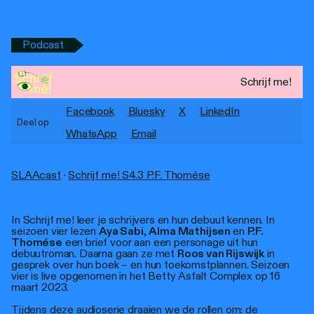
Personen
Toegankelijkheid
Podcast
Stadsdichter
Schrijf me!
Facebook
Bluesky
X
LinkedIn
Deel op
WhatsApp
Email
SLAAcast
·
Schrijf me! S4.3 P.F. Thomése
In Schrijf me! leer je schrijvers en hun debuut kennen. In
seizoen vier lezen
Aya Sabi
,
Alma Mathijsen
en
P.F.
Thomése
een brief voor aan een personage uit hun
debuutroman. Daarna gaan ze met
Roos van Rijswijk
in
gesprek over hun boek – en hun toekomstplannen. Seizoen
vier is live opgenomen in het Betty Asfalt Complex op 16
maart 2023.
Tijdens deze audioserie draaien we de rollen om: de