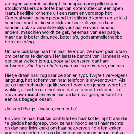
de eigen camera’s aanloopt, hennepdampen grilldampen
stoplichttikkers de doffe bas van klotemuziek uit een open
raam, heerlijke rotherrie uit een raam en verderop het
Centraal waar treinen piepend tot stilstand komen en ze kijkt
naar haar voeten die vreselijk van haarzelf zijn, en haar
handen, ook zo verschrikkelijk van haar en van niemand
anders, misschien wordt ze gek, helemaal van een padje,
maar dat is beter dan, nee, beter
als
, godsammeliefhebbe
beter als báng.
Uit haar buiktasje haalt ze haar telefoon, ze moet gaan staan
om beter na te denken. Het laatste bericht van Hannes is van
een paar weken terug.
Loopt uit ben later
, dan haar
antwoord,
Zal ik je ophalen gaan we ergens eten
, dan niks.
Rietje draait haar rug naar de zon en typt. Twijfelt vervolgens
langdurig, het scherm van haar telefoon is alweer zwart. Als
ze op haar schouder getikt wordt door een jongen wordt ze
wakker, al had ze niet het idee dat ze stond te slapen – of
mevrouw misschien even aan de kant wil gaan, er komt zo
een bus bagage lossen.
‘Ja,’ zegt Rietje, ‘excuus, momentje.’
En voor ze haar buiktas dichtritst en haar koffer optilt aan die
te gladde handgreep, voor ze haar hoofd eerst naar rechts
en dan naar links knakt om haar nekwervels te laten kraken,
voor ze een stap zet en dan nog maar een en ach ja, dat ze