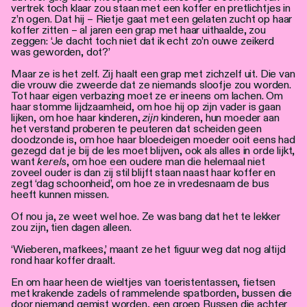
vertrek toch klaar zou staan met een koffer en pretlichtjes in
z’n ogen. Dat hij – Rietje gaat met een gelaten zucht op haar
koffer zitten – al jaren een grap met haar uithaalde, zou
zeggen: ‘Je dacht toch niet dat ik echt zo’n ouwe zeikerd
was geworden, dot?’
Maar ze is het zelf. Zij haalt een grap met zichzelf uit. Die van
die vrouw die zweerde dat ze niemands sloofje zou worden.
Tot haar eigen verbazing moet ze er ineens om lachen. Om
haar stomme lijdzaamheid, om hoe hij op zijn vader is gaan
lijken, om hoe haar kinderen,
zijn
kinderen, hun moeder aan
het verstand proberen te peuteren dat scheiden geen
doodzonde is, om hoe haar bloedeigen moeder ooit eens had
gezegd dat je bij de les moet blijven, ook als alles in orde lijkt,
want
kerels
, om hoe een oudere man die helemaal niet
zoveel ouder is dan zij stil blijft staan naast haar koffer en
zegt ‘dag schoonheid’, om hoe ze in vredesnaam de bus
heeft kunnen missen.
Of nou ja, ze weet wel hoe. Ze was bang dat het te lekker
zou zijn, tien dagen alleen.
‘Wieberen, mafkees,’ maant ze het figuur weg dat nog altijd
rond haar koffer draalt.
En om haar heen de wieltjes van toeristentassen, fietsen
met krakende zadels of rammelende spatborden, bussen die
door niemand gemist worden, een groep Russen die achter