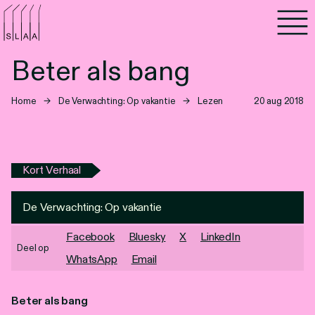
Agenda
Beter als bang
Programma's
Home
→
De Verwachting: Op vakantie
→
Lezen
20 aug 2018
Lezen
Luisteren
Kort Verhaal
Nieuwsbrief
De Verwachting: Op vakantie
Over SLAA
Facebook
Bluesky
X
LinkedIn
Deel op
Vacatures
WhatsApp
Email
Locaties
Beter als bang