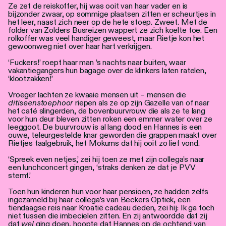
Personen
Ze zet de reiskoffer, hij was ooit van haar vader en is
bijzonder zwaar, op sommige plaatsen zitten er scheurtjes in
het leer, naast zich neer op de hete stoep. Zweet. Met de
Toegankelijkheid
folder van Zolders Busreizen wappert ze zich koelte toe. Een
rolkoffer was veel handiger geweest, maar Rietje kon het
gewoonweg niet over haar hart verkrijgen.
Stadsdichter
‘Fuckers!’ roept haar man ’s nachts naar buiten, waar
vakantiegangers hun bagage over de klinkers laten ratelen,
‘klootzakken!’
Vroeger lachten ze kwaaie mensen uit – mensen die
ditiseenstoephoor
riepen als ze op zijn Gazelle van of naar
het café slingerden, de bovenbuurvrouw die als ze te lang
voor hun deur bleven zitten roken een emmer water over ze
leeggoot. De buurvrouw is al lang dood en Hannes is een
ouwe, teleurgestelde knar geworden die grappen maakt over
Rietjes taalgebruik, het Mokums dat hij ooit zo lief vond.
‘Spreek even netjes,’ zei hij toen ze met zijn collega’s naar
een lunchconcert gingen, ‘straks denken ze dat je PVV
stemt.’
Toen hun kinderen hun voor haar pensioen, ze hadden zelfs
ingezameld bij haar collega’s van Beckers Optiek, een
tiendaagse reis naar Kroatië cadeau deden, zei hij: Ik ga toch
niet tussen die imbecielen zitten. En zij antwoordde dat zij
dat
wel
ging doen, hoopte dat Hannes op de ochtend van