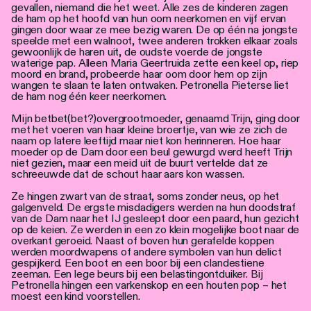
gevallen, niemand die het weet. Alle zes de kinderen zagen
de ham op het hoofd van hun oom neerkomen en vijf ervan
gingen door waar ze mee bezig waren. De op één na jongste
speelde met een walnoot, twee anderen trokken elkaar zoals
gewoonlijk de haren uit, de oudste voerde de jongste
waterige pap. Alleen Maria Geertruida zette een keel op, riep
moord en brand, probeerde haar oom door hem op zijn
wangen te slaan te laten ontwaken. Petronella Pieterse liet
de ham nog één keer neerkomen.
Mijn betbet(bet?)overgrootmoeder, genaamd Trijn, ging door
met het voeren van haar kleine broertje, van wie ze zich de
naam op latere leeftijd maar niet kon herinneren. Hoe haar
moeder op de Dam door een beul gewurgd werd heeft Trijn
niet gezien, maar een meid uit de buurt vertelde dat ze
schreeuwde dat de schout haar aars kon wassen.
Ze hingen zwart van de straat, soms zonder neus, op het
galgenveld. De ergste misdadigers werden na hun doodstraf
van de Dam naar het IJ gesleept door een paard, hun gezicht
op de keien. Ze werden in een zo klein mogelijke boot naar de
overkant geroeid. Naast of boven hun gerafelde koppen
werden moordwapens of andere symbolen van hun delict
gespijkerd. Een boot en een boor bij een clandestiene
zeeman. Een lege beurs bij een belastingontduiker. Bij
Petronella hingen een varkenskop en een houten pop – het
moest een kind voorstellen.