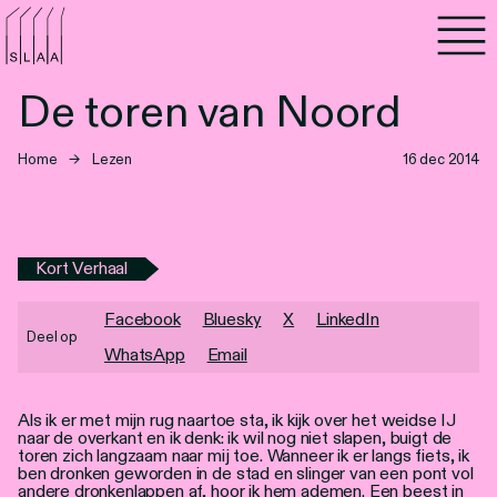
Agenda
De toren van Noord
Programma's
Home
→
Lezen
16 dec 2014
Lezen
Luisteren
Kort Verhaal
Nieuwsbrief
Facebook
Bluesky
X
LinkedIn
Deel op
Over SLAA
WhatsApp
Email
Vacatures
Als ik er met mijn rug naartoe sta, ik kijk over het weidse IJ
naar de overkant en ik denk: ik wil nog niet slapen, buigt de
Locaties
toren zich langzaam naar mij toe. Wanneer ik er langs fiets, ik
ben dronken geworden in de stad en slinger van een pont vol
andere dronkenlappen af, hoor ik hem ademen. Een beest in