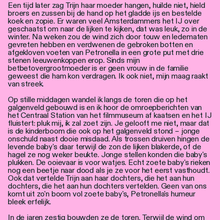
Een tijd later zag Trijn haar moeder hangen, huilde niet, hield
broers en zussen bij de hand op het gladde ijs en bestelde
koek en zopie. Er waren veel Amsterdammers het IJ over
geschaatst om naar de lijken te kijken, dat was leuk, zo in de
winter. Na weken zou de wind zich door touw en ledematen
gevreten hebben en verdwenen de gebroken botten en
afgekloven voeten van Petronella in een grote put met drie
stenen leeuwenkoppen erop. Sinds mijn
betbetovergrootmoeder is er geen vrouw in de familie
geweest die ham kon verdragen. Ik ook niet, mijn maag raakt
van streek.
Op stille middagen wandel ik langs de toren die op het
galgenveld gebouwd is en ik hoor de omroepberichten van
het Centraal Station van het filmmuseum af kaatsen en het IJ
fluistert: pluk mij, ik zal zoet zijn. Je gelooft me niet, maar dat
is de kinderboom die ook op het galgenveld stond – jonge
onschuld naast dooie misdaad. Als trossen druiven hingen de
levende baby's daar terwijl de zon de lijken blakerde, of de
hagel ze nog weker beukte. Jonge stellen konden die baby's
plukken. De ooievaar is voor watjes. Echt zoete baby's rieken
nog een beetje naar dood als je ze voor het eerst vasthoudt.
Ook dat vertelde Trijn aan haar dochters, die het aan hun
dochters, die het aan hun dochters vertelden. Geen van ons
komt uit zo'n boom vol zoete baby's, Petronella's humeur
bleek erfelijk.
In de jaren zestig bouwden ze de toren. Terwijl de wind om