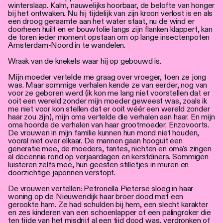
Personen
winterslaap. Kalm, nauwelijks hoorbaar, de belofte van honger
bij het ontwaken. Nu hij tijdelijk van zijn kroon verlost is en als
een droog geraamte aan het water staat, nu de wind er
Toegankelijkheid
doorheen huilt en er bouwfolie langs zijn flanken klappert, kan
de toren ieder moment opstaan om op lange insectenpoten
Amsterdam-Noord in te wandelen.
Stadsdichter
Wraak van de knekels waar hij op gebouwd is.
Mijn moeder vertelde me graag over vroeger, toen ze jong
was. Maar sommige verhalen kende ze van eerder, nog van
voor ze geboren werd (ik kon me lang niet voorstellen dat er
ooit een wereld zonder mijn moeder geweest was, zoals ik
me niet voor kon stellen dat er ooit wéér een wereld zonder
haar zou zijn), mijn oma vertelde die verhalen aan haar. En mijn
oma hoorde de verhalen van haar grootmoeder. Enzovoorts.
De vrouwen in mijn familie kunnen hun mond niet houden,
vooral niet over elkaar. De mannen gaan hooguit een
generatie mee, de moeders, tantes, nichten en oma's zingen
al decennia rond op verjaardagen en kerstdiners. Sommigen
luisteren zelfs mee, hun geesten stilletjes in muren en
doorzichtige japonnen verstopt.
De vrouwen vertellen: Petronella Pieterse sloeg in haar
woning op de Nieuwendijk haar broer dood met een
gerookte ham. Ze had schulden bij hem, een slecht karakter
en zes kinderen van een schoenlapper of een palingroker die
ten tijde van het misdrijf al een tijd dood was, verdronken of