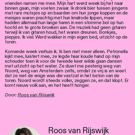
vrienden namen me mee. Mijn hart werd week bij het naar
binnen gaan, mijn voeten zwaar. Ik dronk bier tussen jongens
met rare mutsjes op en baarden om hun jonge koppen en de
meisjes waren prachtig met hun knalrode lippen, maar
hadden allemaal hun lange haren in een stomme bol op hun
hoofd en te grote broeken aan. De muziek had geen gitaren
terwijl ik van gitaren houd, het waren dreunen. Bonkjes,
piepjes. Ik viel. Werd wakker in mijn eigen bed, uitzicht op de
toren.
Komende week verhuis ik. Ik ben niet meer alleen. Petronella
kijkt mee, luistert mee, ze legde haar koude hand op mijn
schouder toen ik voor de tweede keer wilde gaan dansen
met uitzicht op het water. Ze duwt me pesterig weg van
Noord, weg van Amsterdam zelfs, omdat ze vrij is en weet
dat ze niet de enige was die vastzat in het beton van de
toren. Noord wordt steeds voller, zeggen ze, en dat klopt. Er
komt nieuw volk aan, en het heeft honger.
Door:
Roos van Rijswijk
Roos van Rijswijk