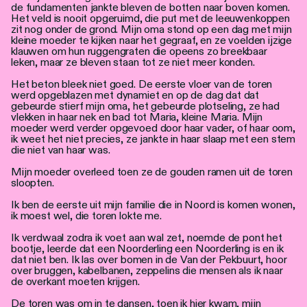
de fundamenten jankte bleven de botten naar boven komen.
Het veld is nooit opgeruimd, die put met de leeuwenkoppen
zit nog onder de grond. Mijn oma stond op een dag met mijn
kleine moeder te kijken naar het gegraaf, en ze voelden ijzige
klauwen om hun ruggengraten die opeens zo breekbaar
leken, maar ze bleven staan tot ze niet meer konden.
Het beton bleek niet goed. De eerste vloer van de toren
werd opgeblazen met dynamiet en op de dag dat dat
gebeurde stierf mijn oma, het gebeurde plotseling, ze had
vlekken in haar nek en bad tot Maria, kleine Maria. Mijn
moeder werd verder opgevoed door haar vader, of haar oom,
ik weet het niet precies, ze jankte in haar slaap met een stem
die niet van haar was.
Mijn moeder overleed toen ze de gouden ramen uit de toren
sloopten.
Ik ben de eerste uit mijn familie die in Noord is komen wonen,
ik moest wel, die toren lokte me.
Ik verdwaal zodra ik voet aan wal zet, noemde de pont het
bootje, leerde dat een Noorderling een Noorderling is en ik
dat niet ben. Ik las over bomen in de Van der Pekbuurt, hoor
over bruggen, kabelbanen, zeppelins die mensen als ik naar
de overkant moeten krijgen.
De toren was om in te dansen, toen ik hier kwam, mijn