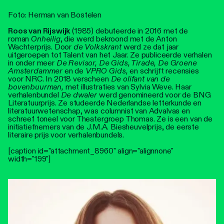
Foto: Herman van Bostelen
Roos van Rijswijk
(1985) debuteerde in 2016 met de
roman
Onheilig
, die werd bekroond met de Anton
Wachterprijs. Door
de Volkskrant
werd ze dat jaar
uitgeroepen tot Talent van het Jaar. Ze publiceerde verhalen
in onder meer
De Revisor, De Gids, Tirade, De Groene
Amsterdammer
en de
VPRO Gids,
en schrijft recensies
voor NRC. In 2018 verscheen
De olifant van de
bovenbuurman,
met illustraties van Sylvia Weve. Haar
verhalenbundel
De dwaler
werd genomineerd voor de BNG
Literatuurprijs. Ze studeerde Nederlandse letterkunde en
literatuurwetenschap, was columnist van Advalvas en
schreef toneel voor Theatergroep Thomas. Ze is een van de
initiatiefnemers van de J.M.A. Biesheuvelprijs, de eerste
literaire prijs voor verhalenbundels.
[caption id="attachment_8960" align="alignnone"
width="199"]