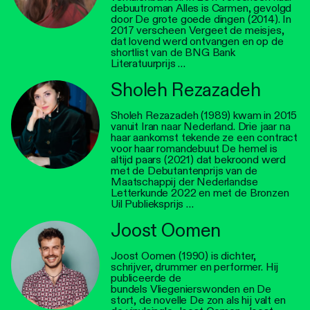
debuutroman Alles is Carmen, gevolgd
door De grote goede dingen (2014). In
2017 verscheen Vergeet de meisjes,
dat lovend werd ontvangen en op de
shortlist van de BNG Bank
Literatuurprijs …
Sholeh Rezazadeh
Sholeh Rezazadeh (1989) kwam in 2015
vanuit Iran naar Nederland. Drie jaar na
haar aankomst tekende ze een contract
voor haar romandebuut De hemel is
altijd paars (2021) dat bekroond werd
met de Debutantenprijs van de
Maatschappij der Nederlandse
Letterkunde 2022 en met de Bronzen
Uil Publieksprijs …
Joost Oomen
Joost Oomen (1990) is dichter,
schrijver, drummer en performer. Hij
publiceerde de
bundels Vliegenierswonden en De
stort, de novelle De zon als hij valt en