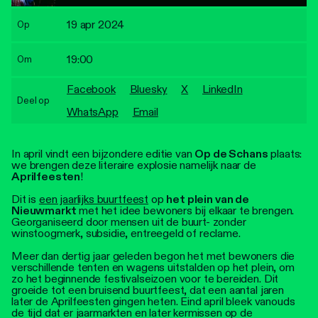
Personen
19 apr 2024
Op
Toegankelijkheid
19:00
Om
Stadsdichter
Facebook
Bluesky
X
LinkedIn
Deel op
WhatsApp
Email
In april vindt een bijzondere editie van
Op de Schans
plaats:
we brengen deze literaire explosie namelijk naar de
Aprilfeesten
!
Dit is
een jaarlijks buurtfeest
op
het plein van de
Nieuwmarkt
met het idee bewoners bij elkaar te brengen.
Georganiseerd door mensen uit de buurt- zonder
winstoogmerk, subsidie, entreegeld of reclame.
Meer dan dertig jaar geleden begon het met bewoners die
verschillende tenten en wagens uitstalden op het plein, om
zo het beginnende festivalseizoen voor te bereiden. Dit
groeide tot een bruisend buurtfeest, dat een aantal jaren
later de Aprilfeesten gingen heten. Eind april bleek vanouds
de tijd dat er jaarmarkten en later kermissen op de