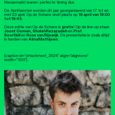
Nieuwmarkt waren- perfecte timing dus.
De Aprilfeesten worden dit jaar georganiseerd van 17 tot en
met 23 april. Op de Schans vindt plaats op
19 april van 19:00
tot 19:45
.
Deze editie van Op de Schans is
gratis
! Op de line-up staan
Joost Oomen
,
Sholeh
Rezazadeh
en
Prof.
Soortkill
en
Roos van Rijswijk
. De presentatie is zoals altijd
in handen van
Alma
Mathijsen
.
[caption id="attachment_3524" align="alignnone"
width="300"]