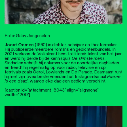
Foto: Gaby Jongenelen
Joost Oomen
(1990) is dichter, schrijver en theatermaker.
Hij publiceerde meerdere romans en gedichtenbundels. In
2021 verkoos de Volkskrant hem tot literair talent van het jaar
én werd hij derde bij de kennisquiz
De slimste mens
.
Sindsdien schrijft hij columns voor de noordelijke dagbladen
en treedt hij regelmatig op voor radio, televisie en op
festivals zoals Oerol, Lowlands en De Parade. Daarnaast runt
hij met zijn twee beste vrienden het Instagramkanaal
Poëzie
is een daad
, waarop elke dag een gedicht verschijnt.
[caption id="attachment_8043" align="alignnone"
width="200"]