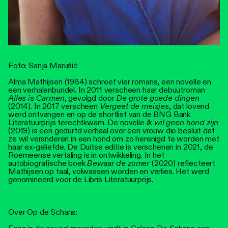
Foto: Sanja Marušić
Alma Mathijsen (1984) schreef vier romans, een novelle en
een verhalenbundel. In 2011 verscheen haar debuutroman
Alles is Carmen
, gevolgd door
De grote goede dingen
(2014). In 2017 verscheen
Vergeet de meisjes
, dat lovend
werd ontvangen en op de shortlist van de BNG Bank
Literatuurprijs terechtkwam. De novelle
Ik wil geen hond zijn
(2019) is een gedurfd verhaal over een vrouw die besluit dat
ze wil veranderen in een hond om zo herenigd te worden met
haar ex-geliefde. De Duitse editie is verschenen in 2021, de
Roemeense vertaling is in ontwikkeling. In het
autobiografische boek
Bewaar de zomer
(2020) reflecteert
Mathijsen op taal, volwassen worden en verlies. Het werd
genomineerd voor de Libris Literatuurprijs.
Over Op de Schans: