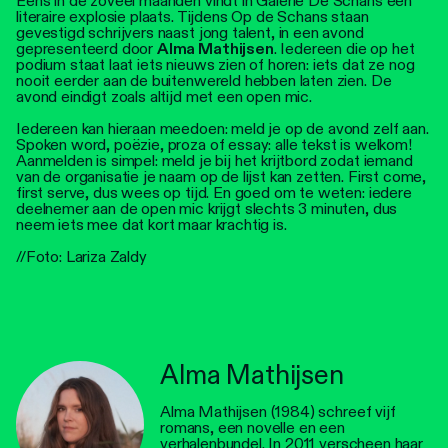
Eens in de zoveel maanden vindt in Galerie De Schans een
literaire explosie plaats. Tijdens Op de Schans staan
gevestigd schrijvers naast jong talent, in een avond
gepresenteerd door
Alma Mathijsen
. Iedereen die op het
podium staat laat iets nieuws zien of horen: iets dat ze nog
nooit eerder aan de buitenwereld hebben laten zien. De
avond eindigt zoals altijd met een open mic.
Iedereen kan hieraan meedoen: meld je op de avond zelf aan.
Spoken word, poëzie, proza of essay: alle tekst is welkom!
Aanmelden is simpel: meld je bij het krijtbord zodat iemand
van de organisatie je naam op de lijst kan zetten. First come,
first serve, dus wees op tijd. En goed om te weten: iedere
deelnemer aan de open mic krijgt slechts 3 minuten, dus
neem iets mee dat kort maar krachtig is.
//Foto: Lariza Zaldy
Alma Mathijsen
Alma Mathijsen (1984) schreef vijf
romans, een novelle en een
verhalenbundel. In 2011 verscheen haar