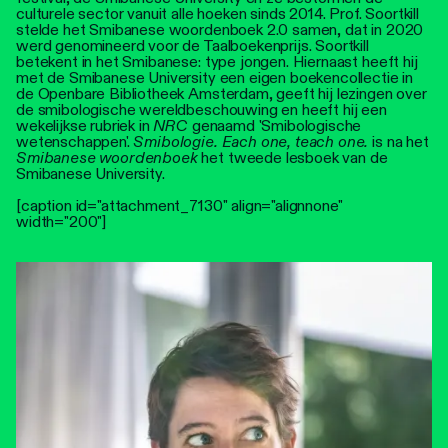
culturele sector vanuit alle hoeken sinds 2014. Prof. Soortkill
stelde het Smibanese woordenboek 2.0 samen, dat in 2020
werd genomineerd voor de Taalboekenprijs. Soortkill
betekent in het Smibanese: type jongen. Hiernaast heeft hij
met de Smibanese University een eigen boekencollectie in
de Openbare Bibliotheek Amsterdam, geeft hij lezingen over
de smibologische wereldbeschouwing en heeft hij een
wekelijkse rubriek in
NRC
genaamd 'Smibologische
wetenschappen'.
Smibologie. Each one, teach one.
is na het
Smibanese woordenboek
het tweede lesboek van de
Smibanese University.
[caption id="attachment_7130" align="alignnone"
width="200"]