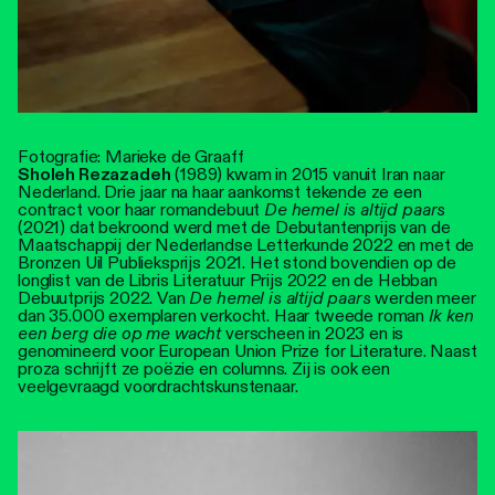
Fotografie: Marieke de Graaff
Sholeh Rezazadeh
(1989) kwam in 2015 vanuit Iran naar
Nederland. Drie jaar na haar aankomst tekende ze een
contract voor haar romandebuut
De hemel is altijd paars
(2021) dat bekroond werd met de Debutantenprijs van de
Maatschappij der Nederlandse Letterkunde 2022 en met de
Bronzen Uil Publieksprijs 2021. Het stond bovendien op de
longlist van de Libris Literatuur Prijs 2022 en de Hebban
Debuutprijs 2022. Van
De hemel is altijd paars
werden meer
dan 35.000 exemplaren verkocht. Haar tweede roman
Ik ken
een berg die op me wacht
verscheen in 2023 en is
genomineerd voor European Union Prize for Literature. Naast
proza schrijft ze poëzie en columns. Zij is ook een
veelgevraagd voordrachtskunstenaar.