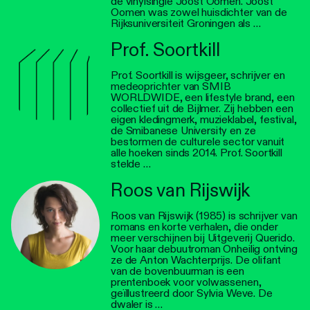
de vinylsingle Joost Oomen. Joost
Oomen was zowel huisdichter van de
Rijksuniversiteit Groningen als …
Prof. Soortkill
Prof. Soortkill is wijsgeer, schrijver en
medeoprichter van SMIB
WORLDWIDE, een lifestyle brand, een
collectief uit de Bijlmer. Zij hebben een
eigen kledingmerk, muzieklabel, festival,
de Smibanese University en ze
bestormen de culturele sector vanuit
alle hoeken sinds 2014. Prof. Soortkill
stelde …
Roos van Rijswijk
Roos van Rijswijk (1985) is schrijver van
romans en korte verhalen, die onder
meer verschijnen bij Uitgeverij Querido.
Voor haar debuutroman Onheilig ontving
ze de Anton Wachterprijs. De olifant
van de bovenbuurman is een
prentenboek voor volwassenen,
geïllustreerd door Sylvia Weve. De
dwaler is …