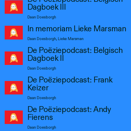
Personen
Dagboek III
Toegankelijkheid
Daan Doesborgh
In memoriam Lieke Marsman
Stadsdichter
Daan Doesborgh, Lieke Marsman
De Poëziepodcast: Belgisch
Dagboek II
Daan Doesborgh
De Poëziepodcast: Frank
Keizer
Daan Doesborgh
De Poëziepodcast: Andy
Fierens
Daan Doesborgh