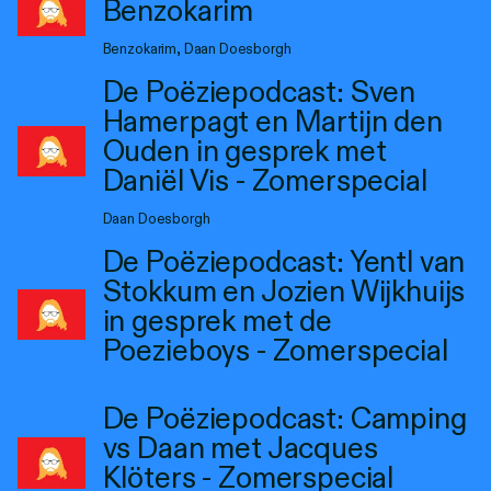
Benzokarim
Benzokarim, Daan Doesborgh
De Poëziepodcast: Sven
Hamerpagt en Martijn den
Ouden in gesprek met
Daniël Vis - Zomerspecial
Daan Doesborgh
De Poëziepodcast: Yentl van
Stokkum en Jozien Wijkhuijs
in gesprek met de
Poezieboys - Zomerspecial
De Poëziepodcast: Camping
vs Daan met Jacques
Klöters - Zomerspecial