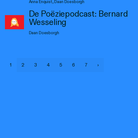
Anna Enquist, Daan Doesborgh
De Poëziepodcast: Bernard
Wesseling
Daan Doesborgh
1
2
3
4
5
6
7
›