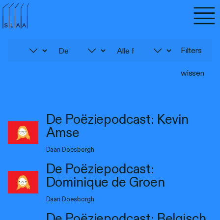
Agenda
Programma's
Filters
wissen
Lezen
Luisteren
De Poëziepodcast: Kevin
Amse
Nieuwsbrief
Daan Doesborgh
Over SLAA
De Poëziepodcast:
Vacatures
Dominique de Groen
Daan Doesborgh
Locaties
De Poëziepodcast: Belgisch