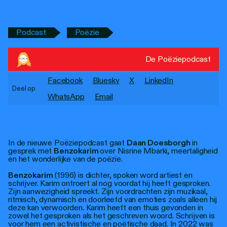
Personen
Toegankelijkheid
Podcast
Poëzie
Stadsdichter
De Poëziepodcast
Facebook
Bluesky
X
LinkedIn
Deel op
WhatsApp
Email
In de nieuwe Poëziepodcast gaat
Daan Doesborgh
in
gesprek met
Benzokarim
over Nisrine Mbarki, meertaligheid
en het wonderlijke van de poëzie.
Benzokarim
(1996) is dichter, spoken word artiest en
schrijver. Karim ontroert al nog voordat hij heeft gesproken.
Zijn aanwezigheid spreekt. Zijn voordrachten zijn muzikaal,
ritmisch, dynamisch en doorleefd van emoties zoals alleen hij
deze kan verwoorden. Karim heeft een thuis gevonden in
zowel het gesproken als het geschreven woord. Schrijven is
voor hem een activistische en poëtische daad. In 2022 was