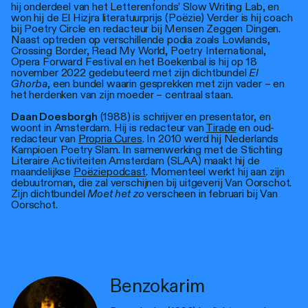
hij onderdeel van het Letterenfonds’ Slow Writing Lab, en
won hij de El Hizjra literatuurprijs (Poëzie) Verder is hij coach
bij Poetry Circle en redacteur bij Mensen Zeggen Dingen.
Naast optreden op verschillende podia zoals Lowlands,
Crossing Border, Read My World, Poetry International,
Opera Forward Festival en het Boekenbal is hij op 18
november 2022 gedebuteerd met zijn dichtbundel
El
Ghorba
, een bundel waarin gesprekken met zijn vader – en
het herdenken van zijn moeder – centraal staan.
Daan Doesborgh
(1988) is schrijver en presentator, en
woont in Amsterdam. Hij is redacteur van
Tirade
en oud-
redacteur van
Propria Cures
. In 2010 werd hij Nederlands
Kampioen Poetry Slam. In samenwerking met de Stichting
Literaire Activiteiten Amsterdam (SLAA) maakt hij de
maandelijkse
Poëziepodcast
. Momenteel werkt hij aan zijn
debuutroman, die zal verschijnen bij uitgeverij Van Oorschot.
Zijn dichtbundel
Moet het zo
verscheen in februari bij Van
Oorschot.
Benzokarim