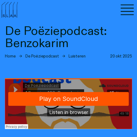
Agenda
De Poëziepodcast:
Programma's
Benzokarim
Lezen
Home
→
De Poëziepodcast
→
Luisteren
20 okt 2025
Luisteren
Nieuwsbrief
Over SLAA
Vacatures
Locaties