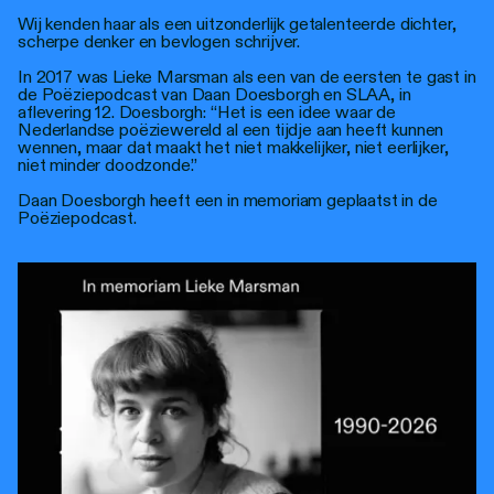
Wij kenden haar als een uitzonderlijk getalenteerde dichter,
scherpe denker en bevlogen schrijver.
In 2017 was Lieke Marsman als een van de eersten te gast in
de Poëziepodcast van Daan Doesborgh en SLAA, in
aflevering 12. Doesborgh: “Het is een idee waar de
Nederlandse poëziewereld al een tijdje aan heeft kunnen
wennen, maar dat maakt het niet makkelijker, niet eerlijker,
niet minder doodzonde.”
Daan Doesborgh heeft een in memoriam geplaatst in de
Poëziepodcast.