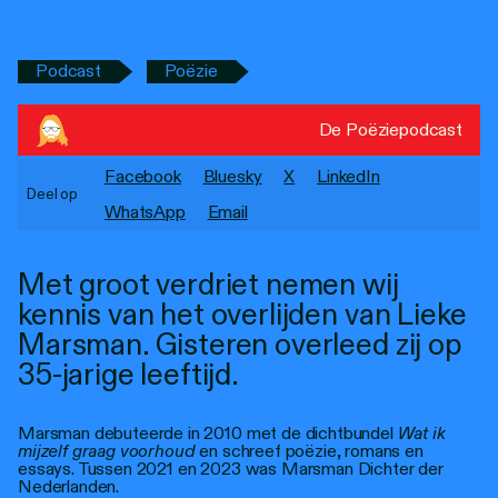
Personen
Toegankelijkheid
Podcast
Poëzie
Stadsdichter
De Poëziepodcast
Facebook
Bluesky
X
LinkedIn
Deel op
WhatsApp
Email
Met groot verdriet nemen wij
kennis van het overlijden van Lieke
Marsman. Gisteren overleed zij op
35-jarige leeftijd.
Marsman debuteerde in 2010 met de dichtbundel
Wat ik
mijzelf graag voorhoud
en schreef poëzie, romans en
essays. Tussen 2021 en 2023 was Marsman Dichter der
Nederlanden.