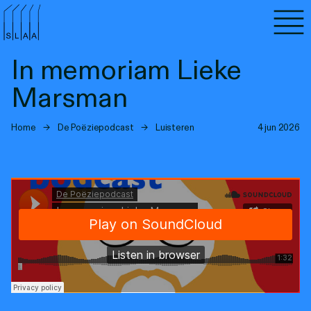
Agenda
In memoriam Lieke
Programma's
Marsman
Lezen
Home
→
De Poëziepodcast
→
Luisteren
4 jun 2026
Luisteren
Nieuwsbrief
Over SLAA
Vacatures
Locaties