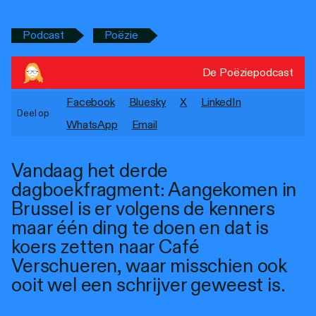
Personen
Podcast
Poëzie
Toegankelijkheid
Stadsdichter
De Poëziepodcast
Facebook
Bluesky
X
LinkedIn
Deel op
WhatsApp
Email
Vandaag het derde
dagboekfragment: Aangekomen in
Brussel is er volgens de kenners
maar één ding te doen en dat is
koers zetten naar Café
Verschueren, waar misschien ook
ooit wel een schrijver geweest is.