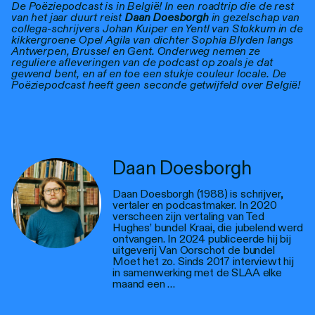
De Poëziepodcast is in België! In een roadtrip die de rest
van het jaar duurt reist
Daan Doesborgh
in gezelschap van
collega-schrijvers Johan Kuiper en Yentl van Stokkum in de
kikkergroene Opel Agila van dichter Sophia Blyden langs
Antwerpen, Brussel en Gent. Onderweg nemen ze
reguliere afleveringen van de podcast op zoals je dat
gewend bent, en af en toe een stukje couleur locale. De
Poëziepodcast heeft geen seconde getwijfeld over België!
Daan Doesborgh
Daan Doesborgh (1988) is schrijver,
vertaler en podcastmaker. In 2020
verscheen zijn vertaling van Ted
Hughes’ bundel Kraai, die jubelend werd
ontvangen. In 2024 publiceerde hij bij
uitgeverij Van Oorschot de bundel
Moet het zo. Sinds 2017 interviewt hij
in samenwerking met de SLAA elke
maand een …