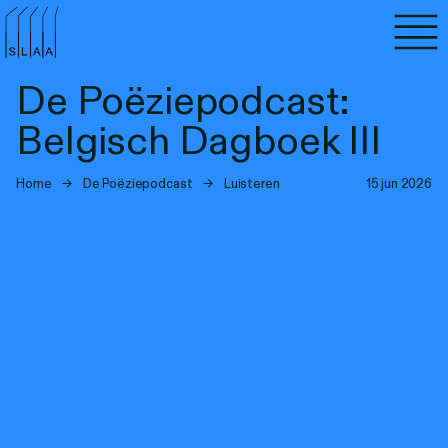
Agenda
De Poëziepodcast:
Programma's
Belgisch Dagboek III
Lezen
Home
→
De Poëziepodcast
→
Luisteren
15 jun 2026
Luisteren
Nieuwsbrief
Over SLAA
Vacatures
Locaties