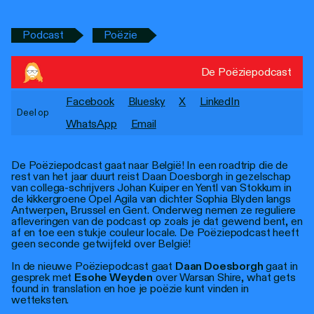
Personen
Podcast
Poëzie
Toegankelijkheid
Stadsdichter
De Poëziepodcast
Facebook
Bluesky
X
LinkedIn
Deel op
WhatsApp
Email
De Poëziepodcast gaat naar België! In een roadtrip die de
rest van het jaar duurt reist Daan Doesborgh in gezelschap
van collega-schrijvers Johan Kuiper en Yentl van Stokkum in
de kikkergroene Opel Agila van dichter Sophia Blyden langs
Antwerpen, Brussel en Gent. Onderweg nemen ze reguliere
afleveringen van de podcast op zoals je dat gewend bent, en
af en toe een stukje couleur locale. De Poëziepodcast heeft
geen seconde getwijfeld over België!
In de nieuwe Poëziepodcast gaat
Daan Doesborgh
gaat in
gesprek met
Esohe Weyden
over Warsan Shire, what gets
found in translation en hoe je poëzie kunt vinden in
wetteksten.