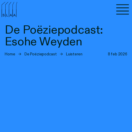
Agenda
De Poëziepodcast:
Programma's
Esohe Weyden
Lezen
Home
→
De Poëziepodcast
→
Luisteren
8 feb 2026
Luisteren
Nieuwsbrief
Over SLAA
Vacatures
Locaties