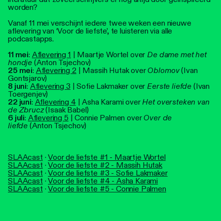
worden?
Vanaf 11 mei verschijnt iedere twee weken een nieuwe
aflevering van ‘Voor de liefste’, te luisteren via alle
podcastapps.
11 mei
:
Aflevering 1
| Maartje Wortel over
De dame met het
hondje
(Anton Tsjechov)
25 mei
:
Aflevering 2
| Massih Hutak over
Oblomov
(Ivan
Gontsjarov)
8 juni
:
Aflevering 3
| Sofie Lakmaker over
Eerste liefde
(Ivan
Toergenjev)
22 juni
:
Aflevering 4
| Asha Karami over
Het oversteken van
de Zbrucz
(Isaak Babel)
6 juli
:
Aflevering 5
| Connie Palmen over
Over de
liefde
(Anton Tsjechov)
SLAAcast
·
Voor de liefste #1 - Maartje Wortel
SLAAcast
·
Voor de liefste #2 - Massih Hutak
SLAAcast
·
Voor de liefste #3 - Sofie Lakmaker
SLAAcast
·
Voor de liefste #4 - Asha Karami
SLAAcast
·
Voor de liefste #5 - Connie Palmen