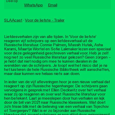
Deel op
Personen
WhatsApp
Email
Toegankelijkheid
SLAAcast
·
Voor de liefste - Trailer
Stadsdichter
Liefdesverhalen zijn van alle tijden. In ‘Voor de liefste’
reageren vijf schrijvers op een liefdesverhaal uit de
Russische literatuur. Connie Palmen, Massih Hutak, Asha
Karami, Maartje Wortel en Sofie Lakmaker lezen een speciaal
voor deze gelegenheid geschreven verhaal voor. Heb je zelf
nog niet zo veel Russische literatuur gelezen? Geen zorgen –
je hebt dat niet nodig om mee te kunnen dwalen in de
werelden van de schrijvers. Je loopt wel het risico dat je na
het luisteren de hele Russische Bibliotheek wilt aanschaffen,
maar daar kunnen we helaas niets aan doen.
In ieder van de vijf afleveringen hoor je een nieuw verhaal dat
reageert op zijn Russische tegenhanger. De schrijvers gaan
vervolgens in gesprek met Ellen Deckwitz over het verhaal
waar zij op reageren en over wat Russische literatuur voor
hen betekent. Laat je meeslepen door hun verhalen en kijk
door de bril van 2021 naar Russische klassiekers. Wat doet
zo’n frisse blik met de beleving van een verhaal van Tsjechov
of Toergenjev? Wat is er zo bijzonder aan Russische
literatuur dat zoveel schrijvers er nog altijd door geïnspireerd