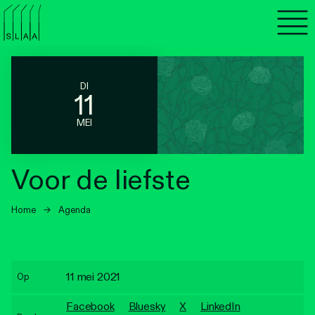
Agenda
Programma's
DI
11
Lezen
MEI
Luisteren
Voor de liefste
Nieuwsbrief
Home
→
Agenda
Over SLAA
Vacatures
11 mei 2021
Op
Locaties
Facebook
Bluesky
X
LinkedIn