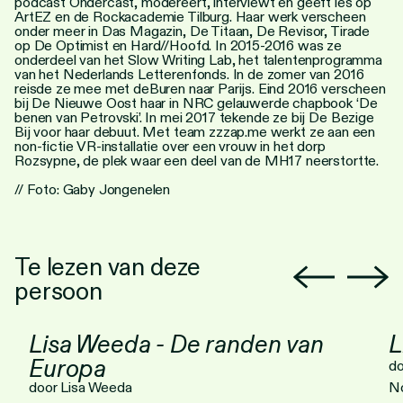
podcast
Ondercast
, modereert, interviewt en geeft les op
ArtEZ en de Rockacademie Tilburg. Haar werk verscheen
onder meer in Das Magazin, De Titaan, De Revisor, Tirade
op De Optimist en Hard//Hoofd. In 2015-2016 was ze
onderdeel van het
Slow Writing Lab
, het talentenprogramma
van het Nederlands Letterenfonds. In de zomer van 2016
reisde ze mee met
deBuren
naar Parijs. Eind 2016 verscheen
bij De Nieuwe Oost haar in NRC gelauwerde chapbook
‘De
benen van Petrovski’
. In mei 2017 tekende ze bij De Bezige
Bij voor haar debuut. Met team
zzzap.me
werkt ze aan een
non-fictie VR-installatie over een vrouw in het dorp
Rozsypne, de plek waar een deel van de MH17 neerstortte.
// Foto: Gaby Jongenelen
Te lezen van deze
persoon
Lisa Weeda - De randen van
L
Europa
do
door Lisa Weeda
N