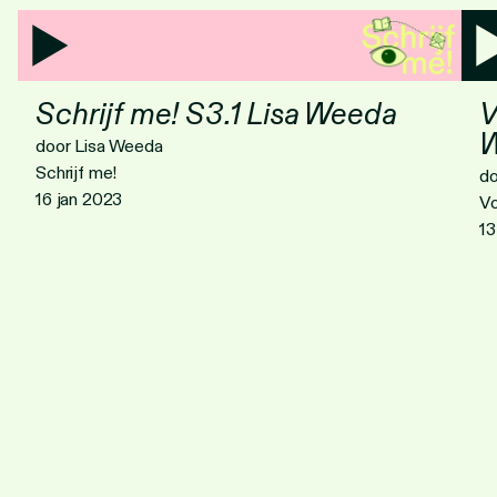
Schrijf me! S3.1 Lisa Weeda
V
door Lisa Weeda
Schrijf me!
do
16 jan 2023
Vo
13