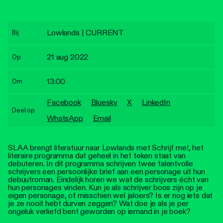
Personen
Toegankelijkheid
Lowlands | CURRENT
Bij
Stadsdichter
21 aug 2022
Op
13:00
Om
Facebook
Bluesky
X
LinkedIn
Deel op
WhatsApp
Email
SLAA brengt literatuur naar Lowlands met Schrijf me!, het
literaire programma dat geheel in het teken staat van
debuteren. In dit programma schrijven twee talentvolle
schrijvers een persoonlijke brief aan een personage uit hun
debuutroman. Eindelijk horen we wat de schrijvers écht van
hun personages vinden. Kun je als schrijver boos zijn op je
eigen personage, of misschien wel jaloers? Is er nog iets dat
je ze nooit hebt durven zeggen? Wat doe je als je per
ongeluk verliefd bent geworden op iemand in je boek?