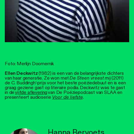
Foto: Merlijn Doomernik
Ellen Deckwitz
(1982) is een van de belangrijkste dichters
van haar generatie. Ze won met
De Steen vreest mij
(2011)
de C. Buddingh’-prijs voor het beste poëziedebuut en is een
graag geziene gast op literaire podia. Deckwitz was te gast
in de
vijfde aflevering
van De Poëziepodcast van SLAA en
presenteert audioserie
Voor de liefste
.
Hanna Bervoets