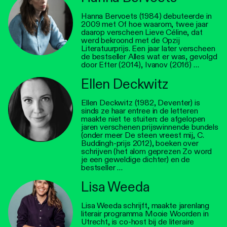
Hanna Bervoets (1984) debuteerde in
2009 met Of hoe waarom, twee jaar
daarop verscheen Lieve Céline, dat
werd bekroond met de Opzij
Literatuurprijs. Een jaar later verscheen
de bestseller Alles wat er was, gevolgd
door Efter (2014), Ivanov (2016) …
Ellen Deckwitz
Ellen Deckwitz (1982, Deventer) is
sinds ze haar entree in de letteren
maakte niet te stuiten: de afgelopen
jaren verschenen prijswinnende bundels
(onder meer De steen vreest mij, C.
Buddingh-prijs 2012), boeken over
schrijven (het alom geprezen Zo word
je een geweldige dichter) en de
bestseller …
Lisa Weeda
Lisa Weeda schrijft, maakte jarenlang
literair programma Mooie Woorden in
Utrecht, is co-host bij de literaire