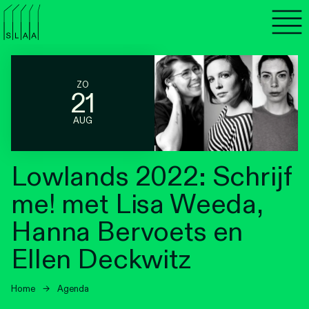
Agenda
Programma's
ZO
21
Lezen
AUG
Luisteren
Lowlands 2022: Schrijf
Nieuwsbrief
me! met Lisa Weeda,
Over SLAA
Hanna Bervoets en
Ellen Deckwitz
Vacatures
Locaties
Home
→
Agenda