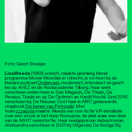
Foto: Geert Snoeijer
Lisa
Weeda
(1989) schrijft, maakte jarenlang literair
programma Mooie Woorden in Utrecht, is co-host bij de
literaire podcast
Ondercast
, modereert, interviewt en geeft
les op ArtEZ en de Rockacademie Tilburg. Haar werk
verscheen onder meer in Das Magazin, De Titaan, De
Revisor, Tirade en op De Optimist en Hard//Hoofd. Eind 2016
verscheen bij De Nieuwe Oost haar in
NRC
gelauwerde
chapbook
‘De benen van Petrovski’
. Met
team
zzzap.me
maakte Weeda een non-fictie VR-installatie
over een vrouw in het dorp Rozsypne, de plek waar een deel
van de MH17 neerstortte. Haar veelgeprezen debuutroman
Aleksandra
verscheen in 2021 bij Uitgeverij De Bezige Bij.