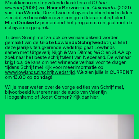
Maak kennis met opvallende karakters uit
Of hoe
waarom
(2009) van
Hanna Bervoets
en
Aleksandra
(2021)
van
Lisa Weeda
. Deze twee schrijvers hebben beiden laten
zien dat ze beschikken over een groot literair schrijftalent.
Ellen Deckwitz
presenteert het programma en gaat met de
schrijvers in gesprek.
Tijdens Schrijf me! zal ook de winnaar bekend worden
gemaakt van de
Grote Lowlands Schrijfwedstrijd
. Met
deze jaarlijks terugkerende wedstrijd gaat Lowlands
samen met Uitgeverij Nijgh & Van Ditmar,
NRC
en SLAA op
zoek naar het beste schrijftalent van Nederland. De winnaar
krijgt o.a. de kans om het winnende verhaal voor te dragen
tijdens Schrijf me! Kijk voor meer informatie op
www.lowlands.nl/schrijfwedstrijd
. We zien jullie in
CURRENT
om
13.00
op
zondag
!
Wil je meer weten over de vorige edities van Schrijf me!,
bijvoorbeeld luisteren naar de audio van Valentijn
Hoogenkamp of Joost Oomen? Kijk dan
hier
.