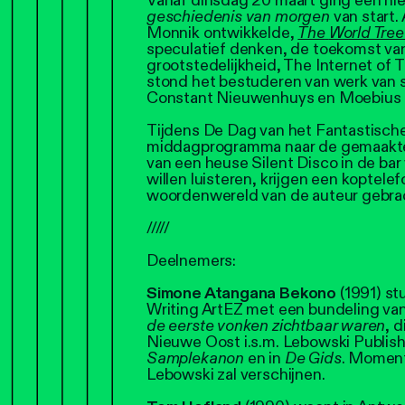
Vanaf dinsdag 20 maart ging een nie
geschiedenis van morgen
van start
Monnik ontwikkelde,
The
World Tre
speculatief denken, de toekomst van
grootstedelijkheid, The Internet of
stond het bestuderen van werk van 
Constant Nieuwenhuys en Moebius 
Tijdens De Dag van het Fantastisch
middagprogramma naar de gemaakte 
van een heuse Silent Disco in de bar
willen luisteren, krijgen een koptel
woordenwereld van de auteur gebra
/////
Deelnemers:
Simone Atangana Bekono
(1991) st
Writing ArtEZ met een bundeling van
de eerste vonken zichtbaar waren
, 
Nieuwe Oost i.s.m. Lebowski Publish
Samplekanon
en in
De Gids
. Moment
Lebowski zal verschijnen.