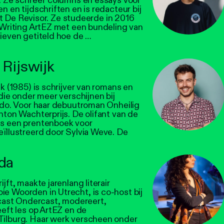
. Ze schreef columns en essays voor
 en tijdschriften en is redacteur bij
rift De Revisor. Ze studeerde in 2016
 Writing ArtEZ met een bundeling van
ieven getiteld hoe de …
Rijswijk
k (1985) is schrijver van romans en
die onder meer verschijnen bij
ido. Voor haar debuutroman Onheilig
nton Wachterprijs. De olifant van de
s een prentenboek voor
ïllustreerd door Sylvia Weve. De
da
jft, maakte jarenlang literair
 Woorden in Utrecht, is co-host bij
dcast Ondercast, modereert,
eeft les op ArtEZ en de
ilburg. Haar werk verscheen onder