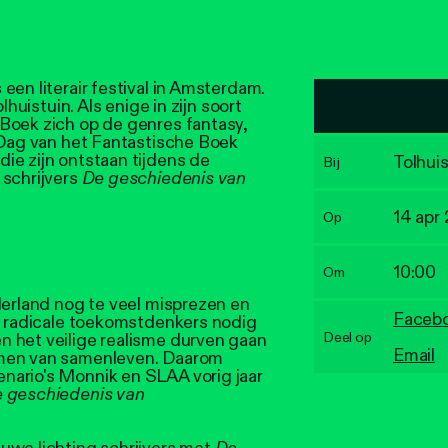
een literair festival in Amsterdam.
lhuistuin. Als enige in zijn soort
Boek zich op de genres fantasy,
 Dag van het Fantastische Boek
ie zijn ontstaan tijdens de
Tolhuis
Bij
 schrijvers
De geschiedenis van
14 apr
Op
10:00
Om
derland nog te veel misprezen en
Faceb
st radicale toekomstdenkers nodig
Deel op
 het veilige realisme durven gaan
Email
rmen van samenleven. Daarom
nario's Monnik en SLAA vorig jaar
 geschiedenis van