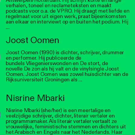
Antwerpen/Rotterdam. Hij schrijft korte en lange
verhalen, toneel en reclameteksten en maakt
podcasts voor o.a. de VPRO. Hij draagt met liefde en
regelmaat voor uit eigen werk, praat bijeenkomsten
aan elkaar en interviewt op en buiten het podium. Hij
…
Joost Oomen
Joost Oomen (1990) is dichter, schrijver, drummer
en performer. Hij publiceerde de
bundels Vliegenierswonden en De stort, de
novelle De zon als hij valt en de vinylsingle Joost
Oomen. Joost Oomen was zowel huisdichter van de
Rijksuniversiteit Groningen als …
Nisrine Mbarki
Nisrine Mbarki (she/her) is een meertalige en
veelzijdige schrijver, dichter, literair vertaler en
programmamaker. Als literair vertaler vertaalt ze
vrouwelijke, feministische stemmen en dichters uit
het Arabisch en Engels naar het Nederlands. Haar