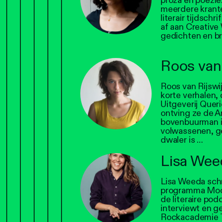
proza en poëzie
meerdere kranten
literair tijdsch
af aan Creative
gedichten en br
Roos van 
Roos van Rijswij
korte verhalen, 
Uitgeverij Quer
ontving ze de A
bovenbuurman i
volwassenen, ge
dwaler is …
Lisa Wee
Lisa Weeda schri
programma Mooie
de literaire po
interviewt en g
Rockacademie T