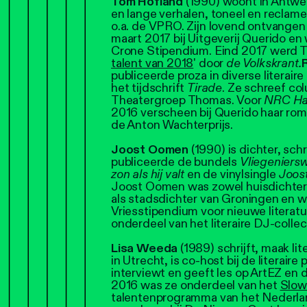
Tom Hofland
(1990) woont in Antwer
en lange verhalen, toneel en reclam
o.a. de VPRO. Zijn lovend ontvang
maart 2017 bij Uitgeverij Querido e
Crone Stipendium. Eind 2017 werd T
talent van 2018
' door
de Volkskrant.
R
publiceerde proza in diverse literaire
het tijdschrift
Tirade
. Ze schreef co
Theatergroep Thomas. Voor
NRC Ha
2016 verscheen bij Querido haar ro
de Anton Wachterprijs.
Joost Oomen
(1990) is dichter, sch
publiceerde de bundels
Vliegenier
zon als hij valt
en de vinylsingle
Joos
Joost Oomen was zowel huisdichter 
als stadsdichter van Groningen en w
Vriesstipendium voor nieuwe literatuur
onderdeel van het literaire DJ-coll
Lisa Weeda
(1989) schrijft, maak l
in Utrecht, is co-host bij de literair
interviewt en geeft les op ArtEZ en 
2016 was ze onderdeel van het
Slow
talentenprogramma van het Nederla