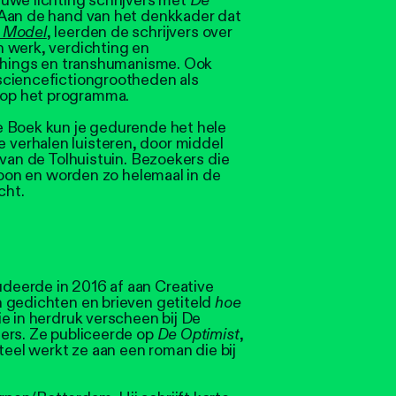
uwe lichting schrijvers met
De
. Aan de hand van het denkkader dat
e Model
, leerden de schrijvers over
 werk, verdichting en
 Things en transhumanisme. Ook
sciencefictiongrootheden als
op het programma.
e Boek kun je gedurende het hele
verhalen luisteren, door middel
 van de Tolhuistuin. Bezoekers die
efoon en worden zo helemaal in de
cht.
udeerde in 2016 af aan Creative
 gedichten en brieven getiteld
hoe
die in herdruk verscheen bij De
ers. Ze publiceerde op
De Optimist
,
eel werkt ze aan een roman die bij