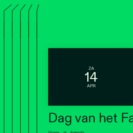
ZA
14
APR
Dag van het F
Home
→
Agenda