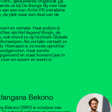
in
NRC
gelauwerde chapbook
De
kende ze bij De Bezige Bij voor haar
 aan een non-fictie VR-installatie
, de plek waar een deel van de
ocent en vertaler. Haar poëzie is
riften als
Het liegend Konijn
,
de
e
, ook stond ze op festivals Globale
 Antwerpen. Als vertaler vertaalt ze
s. Hiernaast is ze mede oprichter
 Landgenoten. Haar eerste
opgevoerd en staat komend jaar in
n zoon en woont en werkt in
tangana Bekono
 Bekono (1991) is schrijver van