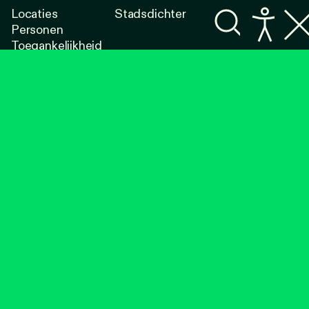
Locaties
Stadsdichter
Personen
Toegankelijkheid
Programma's
Lezen
Luisteren