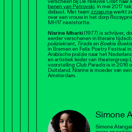
verscheen bij De Nieuwe Oost haar 
benen van Petrovski
. In mei 2017 te
debuut. Met team
zzzap.me
werkt ze
over een vrouw in het dorp Rozsypne
MH17 neerstortte.
Nisrine Mbarki
(1977) is schrijver, d
eerder verschenen in literaire tijdsch
poëziekrant
,
Tirade
en
Boekie Boeki
in Bremen en Felix Poetry Festival in
Arabische poëzie naar het Nederland
en artistiek leider van theatergroep
voorstelling
Club Paradis
is in 2016 
Duitsland. Nisrine is moeder van ee
Amsterdam.
Simone A
Simone Atangana