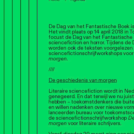
De Dag van het Fantastische Boek is 
Het vindt plaats op 14 april 2018 in To
focust de Dag van het Fantastische 
sciencefiction en horror. Tijdens de
worden ook de teksten voorgelezen d
sciencefictionschrijfworkshops voor
morgen
.
////
De geschiedenis van morgen
Literaire sciencefiction wordt in Ne
genegeerd. En dat terwijl we nu jui
hebben – toekomstdenkers die buiten
en willen nadenken over nieuwe vo
lanceerden bureau voor toekomstsce
de sciencefictionschrijfworkshop
De
morgen
voor literaire schrijvers.