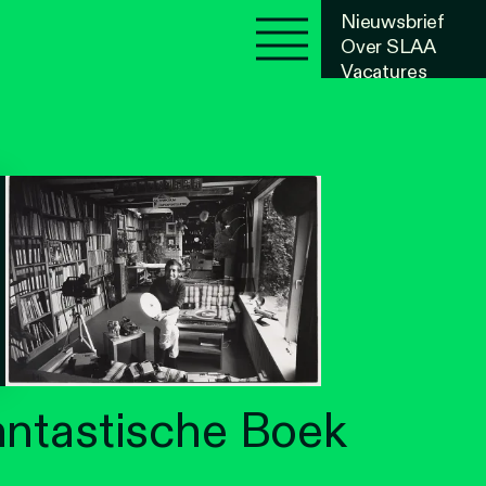
Nieuwsbrief
Over SLAA
Vacatures
Agenda
antastische Boek