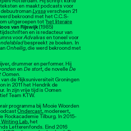
pen/Rotterdam. Hij schrijft korte
eteksten en maakt podcasts voor
en debuutroman
Lyssa
verscheen 21
n werd bekroond met het C.C.S-
om uitgeroepen tot '
het literaire
oos van Rijswijk
(1985)
 tijdschriften en is redacteur van
lumns voor
Advalvas
en toneel voor
ndelsblad
bespreekt ze boeken. In
man
Onheilig,
die werd
bekroond met
rijver, drummer en performer. Hij
swonden
en
De stort
, de novelle
De
t Oomen
.
van de Rijksuniversiteit Groningen
on in 2011 het Hendrik de
. In zijn vrije tijd is Oomen
ectief Team KTW.
iterair programma bij Mooie Woorden
e podcast
Ondercast
, modereert,
de Rockacademie Tilburg. In 2015-
 Writing Lab
, het
nds Letterenfonds. Eind 2016