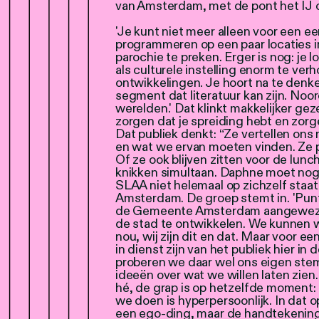
van Amsterdam, met de pont het IJ o
'Je kunt niet meer alleen voor een 
programmeren op een paar locaties in
parochie te preken. Erger is nog: je l
als culturele instelling enorm te ve
ontwikkelingen. Je hoort na te denken
segment dat literatuur kan zijn. Noor
werelden.' Dat klinkt makkelijker g
zorgen dat je spreiding hebt en zorge
Dat publiek denkt: “Ze vertellen ons n
en wat we ervan moeten vinden. Ze pr
Of ze ook blijven zitten voor de lunc
knikken simultaan. Daphne moet nog 
SLAA niet helemaal op zichzelf staat
Amsterdam. De groep stemt in. 'Puntj
de Gemeente Amsterdam aangewezen
de stad te ontwikkelen. We kunnen 
nou, wij zijn dit en dat. Maar voor e
in dienst zijn van het publiek hier in
proberen we daar wel ons eigen ste
ideeën over wat we willen laten zien
hé, de grap is op hetzelfde moment: d
we doen is hyperpersoonlijk. In dat opz
een ego-ding, maar de handtekening