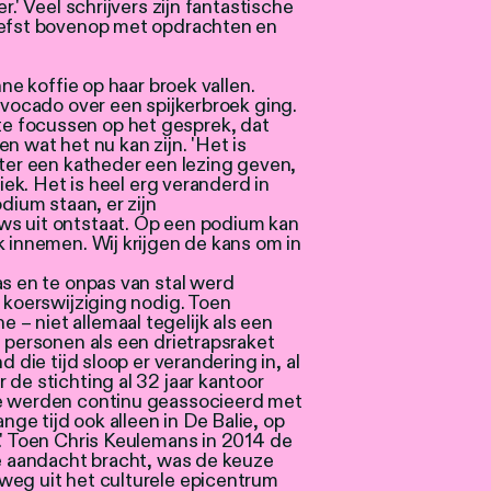
r.' Veel schrijvers zijn fantastische
iefst bovenop met opdrachten en
hne koffie op haar broek vallen.
 avocado over een spijkerbroek ging.
e focussen op het gesprek, dat
n wat het nu kan zijn. 'Het is
hter een katheder een lezing geven,
liek. Het is heel erg veranderd in
dium staan, er zijn
ws uit ontstaat. Op een podium kan
k innemen. Wij krijgen de kans om in
as en te onpas van stal werd
n koerswijziging nodig. Toen
– niet allemaal tegelijk als een
e personen als een drietrapsraket
d die tijd sloop er verandering in, al
 de stichting al 32 jaar kantoor
We werden continu geassocieerd met
e tijd ook alleen in De Balie, op
.' Toen Chris Keulemans in 2014 de
de aandacht bracht, was de keuze
weg uit het culturele epicentrum