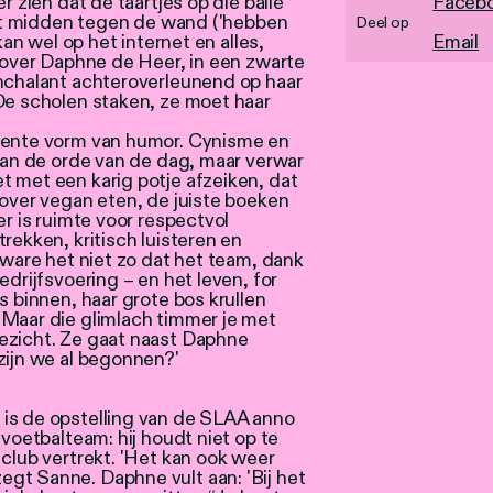
r zien dat de taartjes op die balie
Faceb
 het midden tegen de wand ('hebben
Deel op
kan wel op het internet en alles,
Email
enover Daphne de Heer, in een zwarte
onchalant achteroverleunend op haar
De scholen staken, ze moet haar
igente vorm van humor. Cynisme en
 aan de orde van de dag, maar verwar
t met een karig potje afzeiken, dat
 over vegan eten, de juiste boeken
er is ruimte voor respectvol
rekken, kritisch luisteren en
 ware het niet zo dat het team, dank
edrijfsvoering – en het leven, for
s binnen, haar grote bos krullen
 Maar die glimlach timmer je met
ezicht. Ze gaat naast Daphne
zijn we al begonnen?'
is de opstelling van de SLAA anno
 voetbalteam: hij houdt niet op te
 club vertrekt. 'Het kan ook weer
gt Sanne. Daphne vult aan: 'Bij het