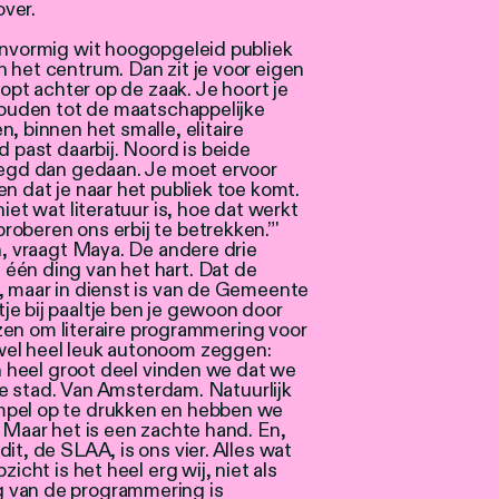
ver.
eenvormig wit hoogopgeleid publiek
 het centrum. Dan zit je voor eigen
oopt achter op de zaak. Je hoort je
rhouden tot de maatschappelijke
, binnen het smalle, elitaire
d past daarbij. Noord is beide
ezegd dan gedaan. Je moet ervoor
n dat je naar het publiek toe komt.
iet wat literatuur is, hoe dat werkt
oberen ons erbij te betrekken.”'
h, vraagt Maya. De andere drie
één ding van het hart. Dat de
, maar in dienst is van de Gemeente
e bij paaltje ben je gewoon door
 om literaire programmering voor
wel heel leuk autonoom zeggen:
en heel groot deel vinden we dat we
 de stad. Van Amsterdam. Natuurlijk
mpel op te drukken en hebben we
. Maar het is een zachte hand. En,
it, de SLAA, is ons vier. Alles wat
icht is het heel erg wij, niet als
 van de programmering is