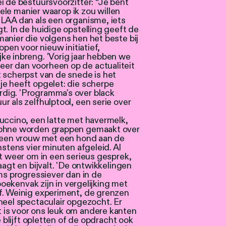
i de bestuursvoorzitter: “Je bent
nkele manier waarop ik zou willen
SLAA dan als een organisme, iets
t. In de huidige opstelling geeft de
anier die volgens hen het beste bij
open voor nieuw initiatief,
ke inbreng. 'Vorig jaar hebben we
er dan voorheen op de actualiteit
 scherpst van de snede is het
je heeft opgelet: die scherpe
dig. 'Programma's over black
r als zelfhulptool, een serie over
uccino, een latte met havermelk,
aphne worden grappen gemaakt over
t een vrouw met een hond aan de
nstens vier minuten afgeleid. Al
et weer om in een serieus gesprek,
aagt en bijvalt. 'De ontwikkelingen
oms progressiever dan in de
 boekenvak zijn in vergelijking met
f. Weinig experiment, de grenzen
heel spectaculair opgezocht. Er
 is voor ons leuk om andere kanten
e blijft opletten of de opdracht ook