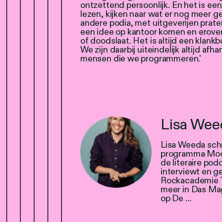
ontzettend persoonlijk. En het is een 
lezen, kijken naar wat er nog meer ge
andere podia, met uitgeverijen prate
een idee op kantoor komen en erover 
of doodslaat. Het is altijd een klankbord
We zijn daarbij uiteindelijk altijd afh
mensen die we programmeren.'
Lisa Wee
Lisa Weeda schri
programma Mooie
de literaire po
interviewt en g
Rockacademie T
meer in Das Mag
op De …