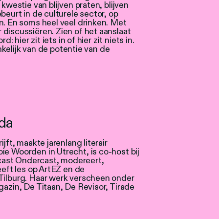
kwestie van blijven praten, blijven
beurt in de culturele sector, op
n. En soms heel veel drinken. Met
discussiëren. Zien of het aanslaat
: hier zit iets in of hier zit niets in.
ankelijk van de potentie van de
da
jft, maakte jarenlang literair
 Woorden in Utrecht, is co-host bij
dcast Ondercast, modereert,
eeft les op ArtEZ en de
ilburg. Haar werk verscheen onder
azin, De Titaan, De Revisor, Tirade