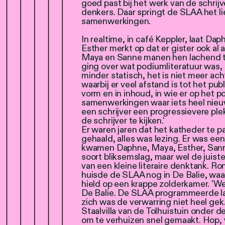
goed past bij het werk van de schrijve
denkers. Daar springt de SLAA het l
samenwerkingen.
In realtime, in café Keppler, laat Dap
Esther merkt op dat er gister ook al
Maya en Sanne manen hen lachend t
ging over wat podiumliteratuur was, e
minder statisch, het is niet meer ac
waarbij er veel afstand is tot het pub
vorm en in inhoud, in wie er op het po
samenwerkingen waar iets heel nieu
een schrijver een progressievere ple
de schrijver te kijken.'
Er waren jaren dat het katheder te p
gehaald, alles was lezing. Er was ee
kwamen Daphne, Maya, Esther, Sanne 
soort bliksemslag, maar wel de juist
van een kleine literaire denktank. Ron
huisde de SLAA nog in De Balie, waar
hield op een krappe zolderkamer. '
De Balie. De SLAA programmeerde lang
zich was de verwarring niet heel gek
Staalvilla van de Tolhuistuin onder 
om te verhuizen snel gemaakt. Hop, 