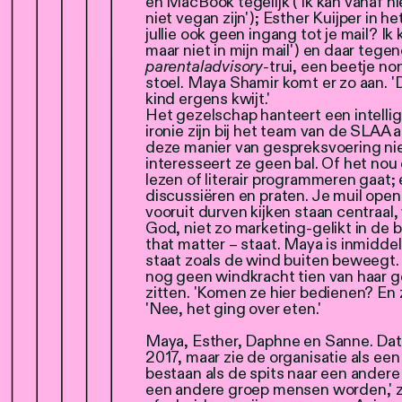
en MacBook tegelijk ('ik kan vanaf hie
niet vegan zijn'); Esther Kuijper in
jullie ook geen ingang tot je mail? Ik 
maar niet in mijn mail') en daar teg
parental
advisory
-
trui, een beetje n
stoel. Maya Shamir komt er zo aan. '
kind ergens kwijt.'
Het gezelschap hanteert een intell
ironie zijn bij het team van de SLAA
deze manier van gespreksvoering nie
interesseert ze geen bal. Of het nou
lezen of literair programmeren gaat; 
discussiëren en praten. Je muil opent
vooruit durven kijken staan centraal,
God, niet zo marketing-gelikt in de b
that matter – staat. Maya is inmiddel
staat zoals de wind buiten beweegt.
nog geen windkracht tien van haar g
zitten. 'Komen ze hier bedienen? En 
'Nee, het ging over eten.'
Maya, Esther, Daphne en Sanne. Dat 
2017, maar zie de organisatie als een
bestaan als de spits naar een andere
een andere groep mensen worden,' ze