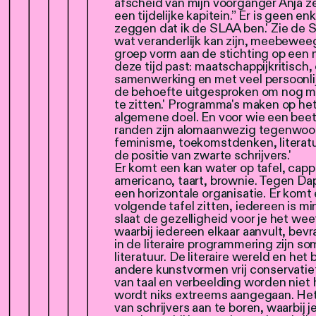
afscheid van mijn voorganger Anja ze
een tijdelijke kapitein.” Er is geen e
zeggen dat ik de SLAA ben.' Zie de 
wat veranderlijk kan zijn, meebeweeg
groep vorm aan de stichting op een m
deze tijd past: maatschappijkritisch, 
samenwerking en met veel persoonlij
de behoefte uitgesproken om nog me
te zitten.' Programma's maken op het
algemene doel. En voor wie een beet
randen zijn alomaanwezig tegenwoor
feminisme, toekomstdenken, literatuu
de positie van zwarte schrijvers.'
Er komt een kan water op tafel, capp
americano, taart, brownie. Tegen D
een horizontale organisatie. Er kom
volgende tafel zitten, iedereen is mi
slaat de gezelligheid voor je het we
waarbij iedereen elkaar aanvult, bevr
in de literaire programmering zijn s
literatuur. De literaire wereld en het
andere kunstvormen vrij conservatie
van taal en verbeelding worden niet 
wordt niks extreems aangegaan. Het
van schrijvers aan te boren, waarbij j