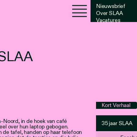
Nieuwsbrief
Over SLAA
Vacatures
Agenda
 SLAA
Kort Verhaal
-Noord, in de hoek van café
35 jaar SLAA
ueel over hun laptop gebogen.
n de tafel, handen op haar telefoon