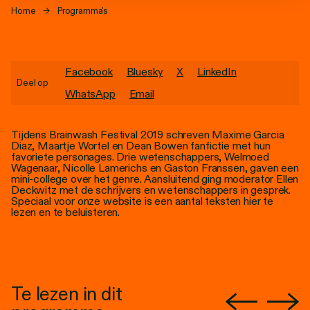
Personen
Home
→
Programma's
Toegankelijkheid
Stadsdichter
Facebook
Bluesky
X
LinkedIn
Deel op
WhatsApp
Email
Tijdens Brainwash Festival 2019 schreven Maxime Garcia
Diaz, Maartje Wortel en Dean Bowen fanfictie met hun
favoriete personages. Drie wetenschappers, Welmoed
Wagenaar, Nicolle Lamerichs en Gaston Franssen, gaven een
mini-college over het genre. Aansluitend ging moderator Ellen
Deckwitz met de schrijvers en wetenschappers in gesprek.
Speciaal voor onze website is een aantal teksten hier te
lezen en te beluisteren.
Te lezen in dit