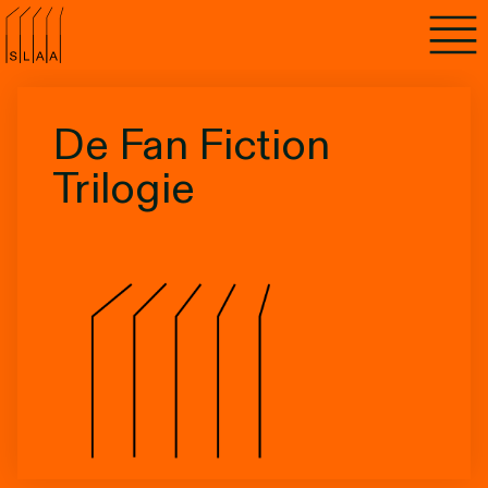
Agenda
Programma's
De Fan Fiction
Lezen
Trilogie
Luisteren
Nieuwsbrief
Over SLAA
Vacatures
Locaties