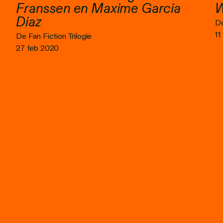
Franssen en Maxime Garcia
W
Diaz
De
11
De Fan Fiction Trilogie
27 feb 2020