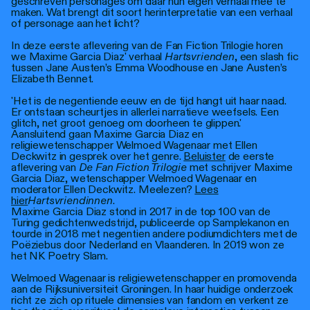
geschreven personages om daar hun eigen verhaal mee te
maken. Wat brengt dit soort herinterpretatie van een verhaal
of personage aan het licht?
In deze eerste aflevering van de Fan Fiction Trilogie horen
we Maxime Garcia Diaz' verhaal
Hartsvrienden
, een slash fic
tussen Jane Austen’s Emma Woodhouse en Jane Austen’s
Elizabeth Bennet.
'Het is de negentiende eeuw en de tijd hangt uit haar naad.
Er ontstaan scheurtjes in allerlei narratieve weefsels. Een
glitch, net groot genoeg om doorheen te glippen.'
Aansluitend gaan Maxime Garcia Diaz en
religiewetenschapper Welmoed Wagenaar met Ellen
Deckwitz in gesprek over het genre.
Beluister
de eerste
aflevering van
De Fan Fiction Trilogie
met schrijver Maxime
Garcia Diaz, wetenschapper Welmoed Wagenaar en
moderator Ellen Deckwitz. Meelezen?
Lees
hier
Hartsvriendinnen
.
Maxime Garcia Diaz stond in 2017 in de top 100 van de
Turing gedichtenwedstrijd, publiceerde op Samplekanon en
tourde in 2018 met negentien andere podiumdichters met de
Poëziebus door Nederland en Vlaanderen. In 2019 won ze
het NK Poetry Slam.
Welmoed Wagenaar is religiewetenschapper en promovenda
aan de Rijksuniversiteit Groningen. In haar huidige onderzoek
richt ze zich op rituele dimensies van fandom en verkent ze