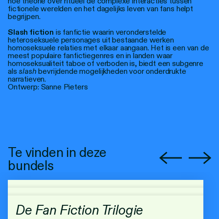
hoe theorie over ritueel de complexe interacties tussen
fictionele werelden en het dagelijks leven van fans helpt
begrijpen.
Slash fiction
is fanfictie waarin veronderstelde
heteroseksuele personages uit bestaande werken
homoseksuele relaties met elkaar aangaan. Het is een van de
meest populaire fanfictiegenres en in landen waar
homoseksualiteit taboe of verboden is, biedt een subgenre
als
slash
bevrijdende mogelijkheden voor onderdrukte
narratieven.
Ontwerp: Sanne Pieters
Te vinden in deze
bundels
De Fan Fiction Trilogie