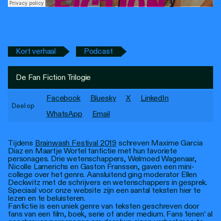
Personen
Toegankelijkheid
Stadsdichter
Kort verhaal
Podcast
De Fan Fiction Trilogie
Facebook
Bluesky
X
LinkedIn
Deel op
WhatsApp
Email
Tijdens
Brainwash Festival 2019
schreven Maxime Garcia
Diaz en Maartje Wortel fanfictie met hun favoriete
personages. Drie wetenschappers, Welmoed Wagenaar,
Nicolle Lamerichs en Gaston Franssen, gaven een mini-
college over het genre. Aansluitend ging moderator Ellen
Deckwitz met de schrijvers en wetenschappers in gesprek.
Speciaal voor onze website zijn een aantal teksten hier te
lezen en te beluisteren.
Fanfictie is een uniek genre van teksten geschreven door
fans van een film, boek, serie of ander medium. Fans ‘lenen’ al