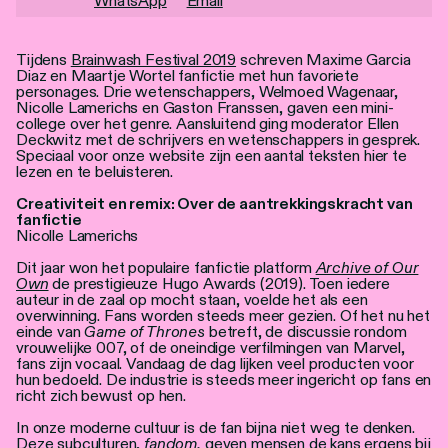
WhatsApp
Email
Personen
Toegankelijkheid
Tijdens
Brainwash Festival 2019
schreven Maxime Garcia
Diaz en Maartje Wortel fanfictie met hun favoriete
personages. Drie wetenschappers, Welmoed Wagenaar,
Stadsdichter
Nicolle Lamerichs en Gaston Franssen, gaven een mini-
college over het genre. Aansluitend ging moderator Ellen
Deckwitz met de schrijvers en wetenschappers in gesprek.
Speciaal voor onze website zijn een aantal teksten hier te
lezen en te beluisteren.
Creativiteit en remix: Over de aantrekkingskracht van
fanfictie
Nicolle Lamerichs
Dit jaar won het populaire fanfictie platform
Archive of Our
Own
de prestigieuze Hugo Awards (2019). Toen iedere
auteur in de zaal op mocht staan, voelde het als een
overwinning. Fans worden steeds meer gezien. Of het nu het
einde van
Game of Thrones
betreft, de discussie rondom
vrouwelijke 007, of de oneindige verfilmingen van Marvel,
fans zijn vocaal. Vandaag de dag lijken veel producten voor
hun bedoeld. De industrie is steeds meer ingericht op fans en
richt zich bewust op hen.
In onze moderne cultuur is de fan bijna niet weg te denken.
Deze subculturen,
fandom,
geven mensen de kans ergens bij