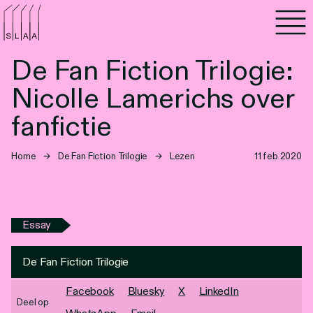
Agenda
De Fan Fiction Trilogie:
Programma's
Nicolle Lamerichs over
Lezen
fanfictie
Luisteren
Home
→
De Fan Fiction Trilogie
→
Lezen
11 feb 2020
Nieuwsbrief
Over SLAA
Essay
Vacatures
De Fan Fiction Trilogie
Locaties
Facebook
Bluesky
X
LinkedIn
Deel op