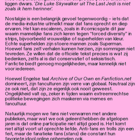
liggen dwars. '
Die Luke Skywalker uit The Last Jedi is niet
zoals ik hem herinner
.'
Nostalgie is een belangrijk gevoel tegenwoordig – iets dat
de media-industrie uitmelkt maar dat fans oprecht en diep
ervaren. Het kan escaleren, zoals in #comicsgate dit jaar
waarin mannelijke fans zich keren tegen “forced diversity” in
strips, bijvoorbeeld vrouwelijke of superhelden van kleur.
Echte superhelden zijn stoere mannen zoals Superman.
Hoewel fans zelf verhalen kunnen herzien, zijn sommigen niet
tevreden. Ze willen dat de officiële tekst precies is wat zij
bedenken, zelfs al is dat conservatief of seksistisch.
Fanfictie biedt genoeg mogelijkheden, maar kennelijk niet
voor iedereen.
Hoewel Engelse taal
Archive of Our Own
en
Fanfiction.net
domineert, zijn fanculturen zijn verre van globaal. Neutraal zijn
ze ook niet, dat zijn ze eigenlijk ook nooit geweest.
Ongelijkheid valt op, zeker in tijden waarin extreemrechtse
politieke bewegingen zich maskeren via memes en
fancultuur.
Natuurlijk mogen we fans niet verwarren met andere
publieken, maar wat we ook geleerd hebben de afgelopen
jaren is dat online participatie niet altijd goed is. Het komt
niet altijd voort uit oprechte liefde. Anti-fans en trolls zijn een
feit, maar de fanatieke fans (
stans
) die constant hun
favoriete idool online ophemelen ook.