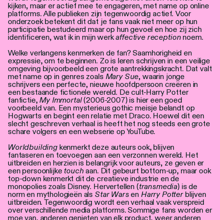
kijken, maar er actief mee te engageren, met name op online
platforms. Alle publieken zijn tegenwoordig actief. Voor
onderzoek betekent dit dat je fans vaak niet meer op hun
participatie bestudeerd maar op hun gevoel en hoe zij zich
identificeren, wat ik in mijn werk
affective reception
noem.
Welke verlangens kenmerken de fan? Saamhorigheid en
expressie, om te beginnen. Zo is leren schrijven in een veilige
omgeving bijvoorbeeld een grote aantrekkingskracht. Dat valt
met name op in genres zoals
Mary Sue
, waarin jonge
schrijvers een perfecte, nieuwe hoofdpersoon creëren in
een bestaande fictionele wereld. De cult-Harry Potter
fanfictie,
My Immortal
(2006-2007) is hier een goed
voorbeeld van. Een mysterieus gothic meisje belandt op
Hogwarts en begint een relatie met Draco. Hoewel dit een
slecht geschreven verhaal is heeft het nog steeds een grote
schare volgers en een webserie op YouTube.
Worldbuilding
kenmerkt deze auteurs ook, blijven
fantaseren en toevoegen aan een verzonnen wereld. Het
uitbreiden en herzien is belangrijk voor auteurs, ze geven er
een persoonlijke
touch
aan. Dit gebeurt bottom-up, maar ook
top-down kenmerkt dit de creatieve industrie en de
monopolies zoals Disney. Hervertellen (
transmedia
) is de
norm en mythologieën als
Star Wars
en
Harry Potter
blijven
uitbreiden. Tegenwoordig wordt een verhaal vaak verspreid
over verschillende media platforms. Sommige fans worden er
moe van, anderen genieten van elk product, weer anderen