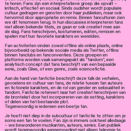
te horen. Fans zijn een interpretatieve groep die opvalt –
kritisch, affectief en sociaal. Sinds oudsher wordt populaire
cultuur gedragen en genoten door haar publieken, maar ook
hervormd door appropriatie en remix. Binnen fanculturen zien
we dit fenomeen terug. In hun discussies interpreteren fans
niet alleen bekende titels, ze gaan er ook creatief mee aan
de slag. Fans herschrijven, kostumeren, editen, remixen en
spelen met hun favoriete karakters en werelden.
Fan-activiteiten vinden zowel offline als online plaats, online
bijvoorbeeld op bekende sociale media als Twitter, offline
binnen fanclubs en fanconventies. Deze groepen en
platforms worden vaak samengepakt als “fandom”, een
analytisch concept dat fans beschrijft van een bepaalde
serie, zoals Glee, of een genre, zoals sciencefictie.
Aan de hand van fanfictie beschrijft deze talk de verhalen,
gevoelens en cultuur van fans, de relatie tussen fan auteurs
en fictionele karakters, en de rol van gender en seksualiteit in
fandom. Fanfictie refereert naar het creatief herschrijven van
de brontekst door het incorporeren van de setting, karakters
of delen van het bestaande plot.
Tegenwoordig is iedereen een beetje fan.
Je hoeft niet diep in de subcultuur of fanfictie te zitten om je
soms een fan te voelen. Fan zijn is immers ook heel alledaags
– we bewonderen muzikanten, auteurs, series. Een publiek
wordt tegenwoordig aangemoedigd niet alleen televisie te