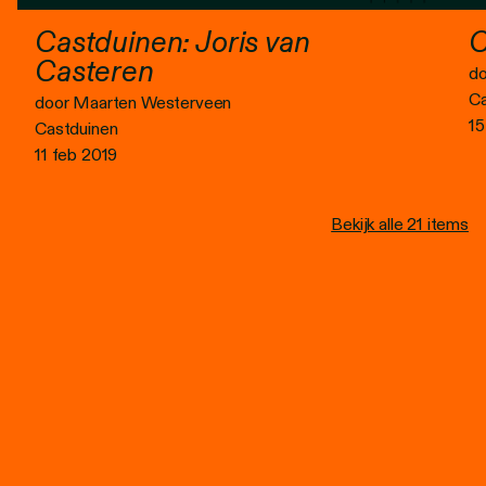
Castduinen: Joris van
C
Casteren
do
Ca
door Maarten Westerveen
15
Castduinen
11 feb 2019
Bekijk alle 21 items