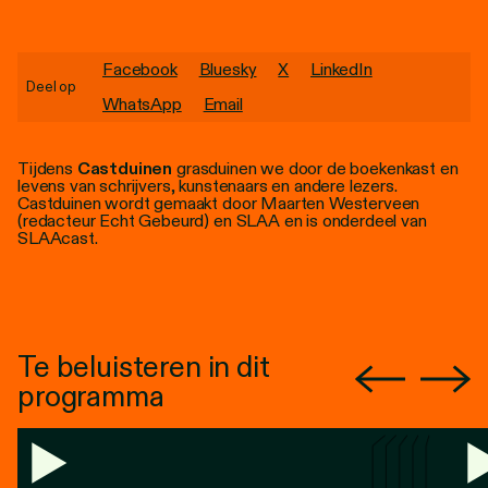
Personen
Toegankelijkheid
Facebook
Bluesky
X
LinkedIn
Deel op
WhatsApp
Email
Stadsdichter
Tijdens
Castduinen
grasduinen we door de boekenkast en
levens van schrijvers, kunstenaars en andere lezers.
Castduinen wordt gemaakt door Maarten Westerveen
(redacteur Echt Gebeurd) en SLAA en is onderdeel van
SLAAcast.
Te beluisteren in dit
programma