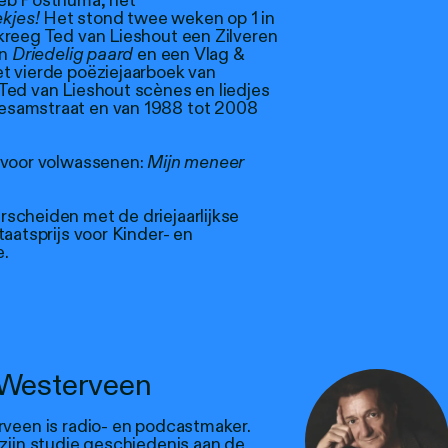
ieb Posthuma, het
kjes!
Het stond twee weken op 1 in
kreeg Ted van Lieshout een Zilveren
en
Driedelig paard
en een Vlag &
t vierde poëziejaarboek van
Ted van Lieshout scènes en liedjes
esamstraat en van 1988 tot 2008
n voor volwassenen:
Mijn meneer
scheiden met de driejaarlijkse
aatsprijs voor Kinder- en
e.
Westerveen
veen is radio- en podcastmaker.
ijn studie geschiedenis aan de