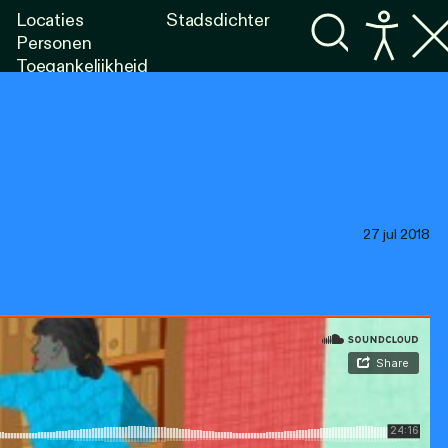
Locaties
Stadsdichter
Personen
Toegankelijkheid
Programma's
Lezen
Luisteren
27 jul 2018