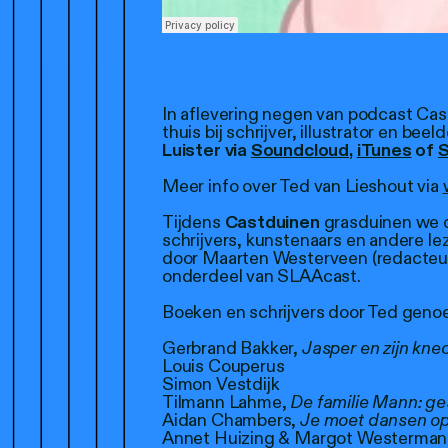
In aflevering negen van podcast Ca
thuis bij schrijver, illustrator en be
Luister via
Soundcloud
,
iTunes
of
S
Meer info over Ted van Lieshout via
Tijdens
Castduinen
grasduinen we d
schrijvers, kunstenaars en andere l
door Maarten Westerveen (redacteu
onderdeel van SLAAcast.
Boeken en schrijvers door Ted geno
Gerbrand Bakker,
Jasper en zijn kne
Louis Couperus
Simon Vestdijk
Tilmann Lahme,
De familie Mann: ge
Aidan Chambers,
Je moet dansen op
Annet Huizing & Margot Westerman