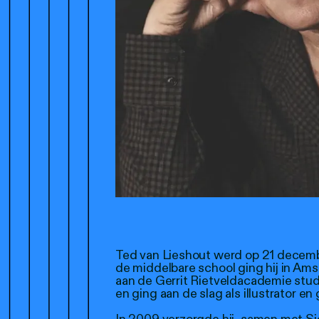
Ted van Lieshout werd op 21 decemb
de middelbare school ging hij in Ams
aan de Gerrit Rietveldacademie studer
en ging aan de slag als illustrator en