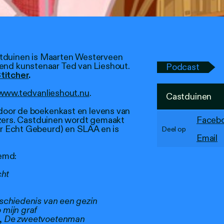
stduinen is Maarten Westerveen
eldend kunstenaar Ted van Lieshout.
Podcast
titcher
.
www.tedvanlieshout.nu
.
Castduinen
oor de boekenkast en levens van
ezers. Castduinen wordt gemaakt
Faceb
r Echt Gebeurd) en SLAA en is
Deel op
Email
emd:
cht
schiedenis van een gezin
 mijn graf
,
De zweetvoetenman