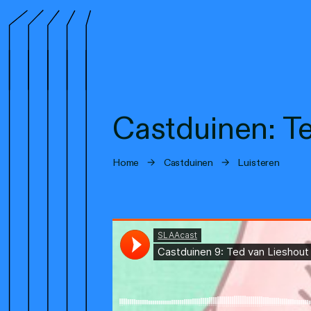
Castduinen: T
Home
→
Castduinen
→
Luisteren