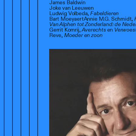
James Baldwin
Joke van Leeuwen
Ludwig Volbeda,
Fabeldieren
Bart MoeyaertAnnie M.G. Schmidt,
Van Alphen tot Zonderland: de Neder
Gerrit Komrij,
Averechts
en
Verwoest
Reve,
Moeder en zoon