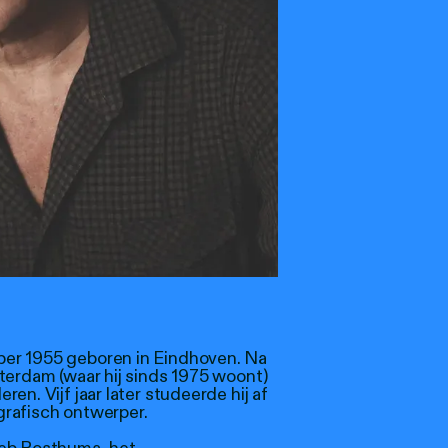
er 1955 geboren in Eindhoven. Na
terdam (waar hij sinds 1975 woont)
en. Vijf jaar later studeerde hij af
 grafisch ontwerper.