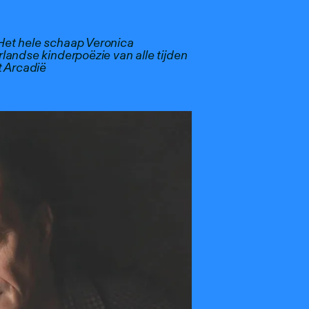
Het hele schaap Veronica
landse kinderpoëzie van alle tijden
 Arcadië