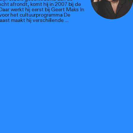
echt afrondt, komt hij in 2007 bij de
aar werkt hij eerst bij Geert Maks In
 voor het cultuurprogramma De
ast maakt hij verschillende …