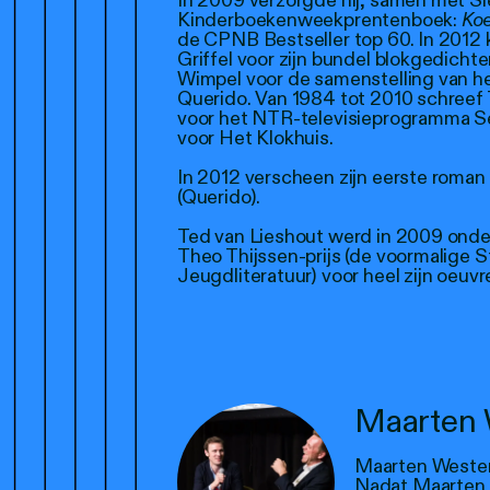
In 2009 verzorgde hij, samen met S
Kinderboekenweekprentenboek:
Koe
de CPNB Bestseller top 60. In 2012 
Griffel voor zijn bundel blokgedicht
Wimpel voor de samenstelling van he
Querido. Van 1984 tot 2010 schreef 
voor het NTR-televisieprogramma S
voor Het Klokhuis.
In 2012 verscheen zijn eerste roma
(Querido).
Ted van Lieshout werd in 2009 onder
Theo Thijssen-prijs (de voormalige St
Jeugdliteratuur) voor heel zijn oeuvr
Maarten 
Maarten Wester
Nadat Maarten z