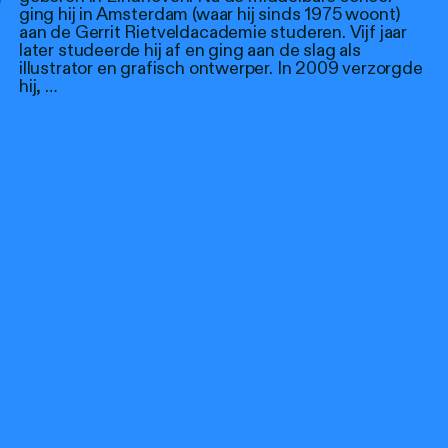
ging hij in Amsterdam (waar hij sinds 1975 woont)
aan de Gerrit Rietveldacademie studeren. Vijf jaar
later studeerde hij af en ging aan de slag als
illustrator en grafisch ontwerper. In 2009 verzorgde
hij, …