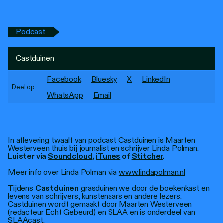
Personen
Toegankelijkheid
Podcast
Stadsdichter
Castduinen
Facebook
Bluesky
X
LinkedIn
Deel op
WhatsApp
Email
In aflevering twaalf van podcast Castduinen is Maarten
Westerveen thuis bij journalist en schrijver Linda Polman.
Luister via
Soundcloud
,
iTunes
of
Stitcher
.
Meer info over Linda Polman via
www.lindapolman.nl
Tijdens
Castduinen
grasduinen we door de boekenkast en
levens van schrijvers, kunstenaars en andere lezers.
Castduinen wordt gemaakt door Maarten Westerveen
(redacteur Echt Gebeurd) en SLAA en is onderdeel van
SLAAcast.