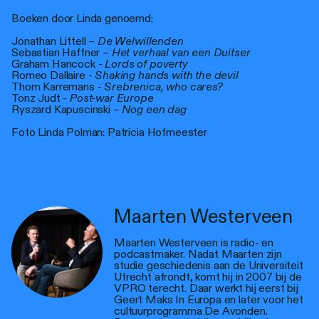
Boeken door Linda genoemd:
Jonathan Littell –
De Welwillenden
Sebastian Haffner –
Het verhaal van een Duitser
Graham Hancock -
Lords of poverty
Romeo Dallaire -
Shaking hands with the devil
Thom Karremans -
Srebrenica, who cares?
Tonz Judt -
Post-war Europe
Ryszard Kapuscinski –
Nog een dag
Foto Linda Polman: Patricia Hofmeester
Maarten Westerveen
Maarten Westerveen is radio- en
podcastmaker. Nadat Maarten zijn
studie geschiedenis aan de Universiteit
Utrecht afrondt, komt hij in 2007 bij de
VPRO terecht. Daar werkt hij eerst bij
Geert Maks In Europa en later voor het
cultuurprogramma De Avonden.