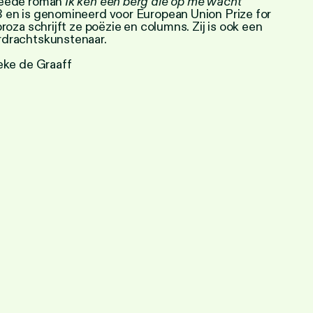
weede roman
Ik ken een berg die op me wacht
 en is genomineerd voor European Union Prize for
roza schrijft ze poëzie en columns. Zij is ook een
rdrachtskunstenaar.
eke de Graaff