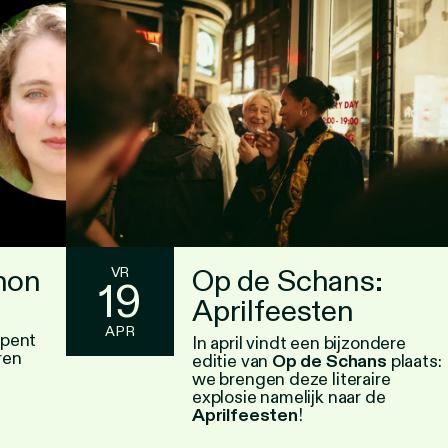
hon
Op de Schans:
VR
19
Aprilfeesten
APR
pent
In april vindt een bijzondere
ren
editie van
Op de Schans
plaats:
we brengen deze literaire
explosie namelijk naar de
Aprilfeesten
!