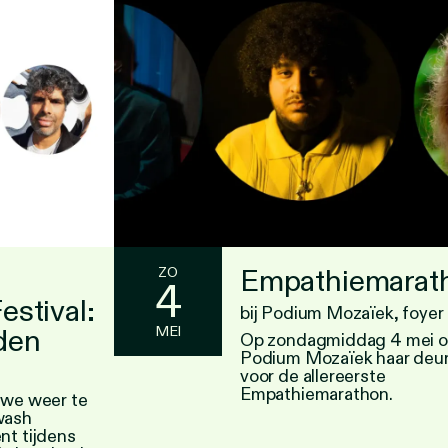
Empathiemarat
ZO
4
estival:
bij Podium Mozaïek, foyer
den
MEI
Op zondagmiddag 4 mei o
Podium Mozaïek haar deu
voor de allereerste
Empathiemarathon.
 we weer te
wash
nt tijdens