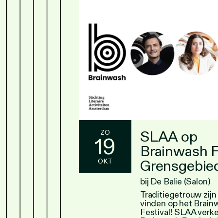
SLAA op
ZO
19
Brainwash F
Grensgebie
OKT
bij De Balie (Salon)
Traditiegetrouw zijn
vinden op het Brain
Festival! SLAA verke