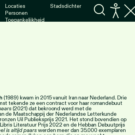
Locaties
Stadsdichter
Personen
Toegankelijkheid
Programma's
Lezen
Luisteren
h
(1989) kwam in 2015 vanuit Iran naar Nederland. Drie
omst tekende ze een contract voor haar romandebuut
 paars
(2021) dat bekroond werd met de
an de Maatschappij der Nederlandse Letterkunde
onzen Uil Publieksprijs 2021. Het stond bovendien op
 Libris Literatuur Prijs 2022 en de Hebban Debuutprijs
l is altijd paars
werden meer dan 35.000 exemplaren