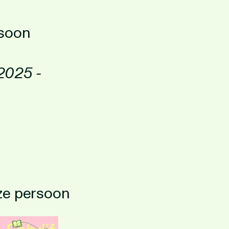
rsoon
2025 -
eze persoon