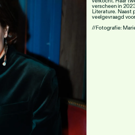
verkocht. Haar t
verscheen in 2023
Literature. Naast p
veelgevraagd voo
//Fotografie: Mari