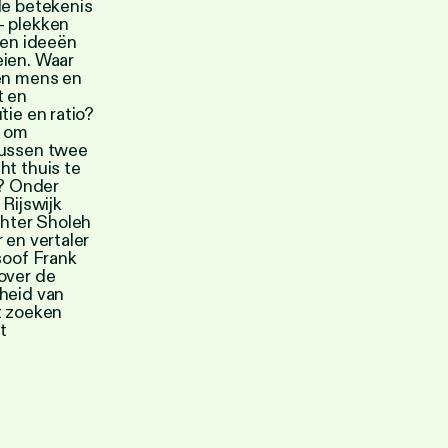
de betekenis
– plekken
 en ideeën
ien. Waar
en mens en
t en
tie en ratio?
t om
tussen twee
ht thuis te
e? Onder
 Rijswijk
chter Sholeh
 en vertaler
soof Frank
over de
heid van
t zoeken
t