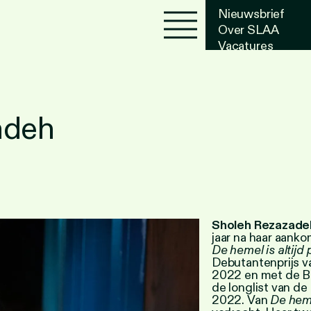
Nieuwsbrief
Over SLAA
Vacatures
Agenda
adeh
Sholeh Rezazade
jaar na haar aank
De hemel is altijd
Debutantenprijs v
2022 en met de Br
de longlist van de
2022. Van
De heme