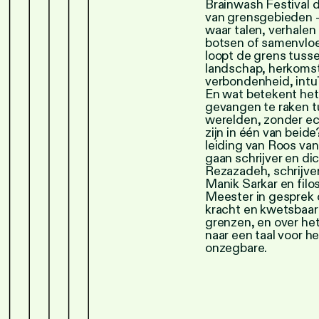
Brainwash Festival 
van grensgebieden 
waar talen, verhalen
botsen of samenvloe
loopt de grens tuss
landschap, herkoms
verbondenheid, intuï
En wat betekent he
gevangen te raken 
werelden, zonder ec
zijn in één van beid
leiding van Roos van
gaan schrijver en di
Rezazadeh, schrijver
Manik Sarkar en filo
Meester in gesprek 
kracht en kwetsbaar
grenzen, en over he
naar een taal voor he
onzegbare.