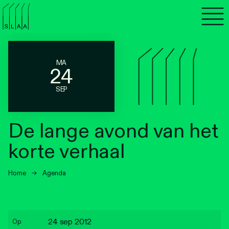
Agenda
Programma's
MA
24
Lezen
SEP
Luisteren
De lange avond van het
Nieuwsbrief
korte verhaal
Over SLAA
Home
→
Agenda
Vacatures
Locaties
24 sep 2012
Op