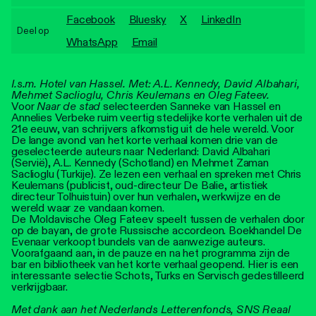
Personen
Facebook
Bluesky
X
LinkedIn
Deel op
Toegankelijkheid
WhatsApp
Email
Stadsdichter
I.s.m. Hotel van Hassel. Met: A.L. Kennedy, David Albahari,
Mehmet Saclioglu, Chris Keulemans en Oleg Fateev.
Voor
Naar de stad
selecteerden Sanneke van Hassel en
Annelies Verbeke ruim veertig stedelijke korte verhalen uit de
21e eeuw, van schrijvers afkomstig uit de hele wereld. Voor
De lange avond van het korte verhaal komen drie van de
geselecteerde auteurs naar Nederland: David Albahari
(Servië), A.L. Kennedy (Schotland) en Mehmet Zaman
Saclioglu (Turkije). Ze lezen een verhaal en spreken met Chris
Keulemans (publicist, oud-directeur De Balie, artistiek
directeur Tolhuistuin) over hun verhalen, werkwijze en de
wereld waar ze vandaan komen.
De Moldavische Oleg Fateev speelt tussen de verhalen door
op de bayan, de grote Russische accordeon. Boekhandel De
Evenaar verkoopt bundels van de aanwezige auteurs.
Voorafgaand aan, in de pauze en na het programma zijn de
bar en bibliotheek van het korte verhaal geopend. Hier is een
interessante selectie Schots, Turks en Servisch gedestilleerd
verkrijgbaar.
Met dank aan het Nederlands Letterenfonds, SNS Reaal