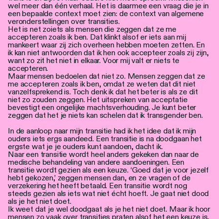
wel meer dan één verhaal. Het is daarmee een vraag die je in
een bepaalde context moet zien: de context van algemene
veronderstellingen over transities.
Het is net zoiets als mensen die zeggen dat ze me
accepteren zoals ik ben. Dat klinkt alsof er iets aan mij
mankeert waar zij zich overheen hebben moeten zetten. En
ik kan niet antwoorden dat ik hen ook accepteer zoals zij zijn,
want zo zit het niet in elkaar. Voor mij valt er niets te
accepteren.
Maar mensen bedoelen dat niet zo. Mensen zeggen dat ze
me accepteren zoals ik ben, omdat ze weten dat dit niet
vanzelfsprekend is. Toch denk ik dat het beter is als ze dit
niet zo zouden zeggen. Het uitspreken van acceptatie
bevestigt een ongelijke machtsverhouding. Je kunt beter
zeggen dat het je niets kan schelen dat ik transgender ben.
In de aanloop naar mijn transitie had ik het idee dat ik mijn
ouders iets ergs aandeed. Een transitie is na doodgaan het
ergste wat je je ouders kunt aandoen, dacht ik.
Naar een transitie wordt heel anders gekeken dan naar de
medische behandeling van andere aandoeningen. Een
transitie wordt gezien als een keuze. ‘Goed dat je voor jezelf
hebt gekozen,’ zeggen mensen dan, en ze vragen of de
verzekering het heeft betaald. Een transitie wordt nog
steeds gezien als iets wat niet écht hoeft. Je gaat niet dood
als je het niet doet.
Ik weet dat je wel doodgaat als je het niet doet. Maar ik hoor
mensen zo vaak over transities praten alsof het een keuze is,