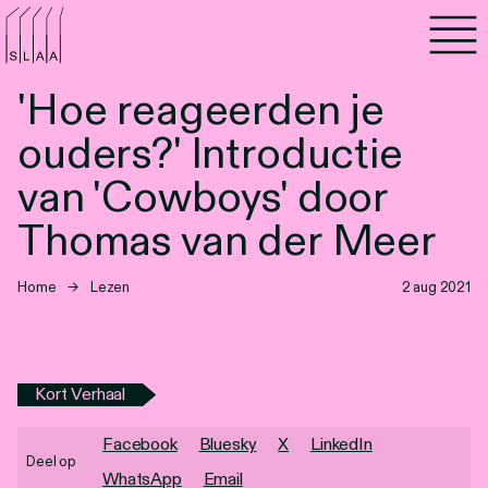
Agenda
'Hoe reageerden je
Programma's
ouders?' Introductie
Lezen
van 'Cowboys' door
Thomas van der Meer
Luisteren
Home
→
Lezen
2 aug 2021
Nieuwsbrief
Over SLAA
Kort Verhaal
Vacatures
Facebook
Bluesky
X
LinkedIn
Locaties
Deel op
WhatsApp
Email