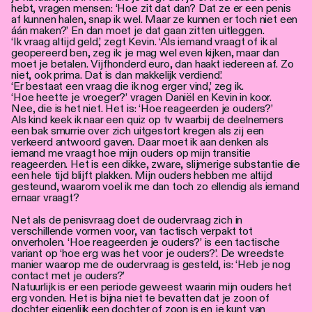
hebt, vragen mensen: ‘Hoe zit dat dan? Dat ze er een penis
af kunnen halen, snap ik wel. Maar ze kunnen er toch niet een
áán maken?’ En dan moet je dat gaan zitten uitleggen.
‘Ik vraag altijd geld,’ zegt Kevin. ‘Als iemand vraagt of ik al
geopereerd ben, zeg ik: je mag wel even kijken, maar dan
moet je betalen. Vijfhonderd euro, dan haakt iedereen af. Zo
niet, ook prima. Dat is dan makkelijk verdiend.’
‘Er bestaat een vraag die ik nog erger vind,’ zeg ik.
‘Hoe heette je vroeger?’ vragen Daniël en Kevin in koor.
Nee, die is het niet. Het is: ‘Hoe reageerden je ouders?’
Als kind keek ik naar een quiz op tv waarbij de deelnemers
een bak smurrie over zich uitgestort kregen als zij een
verkeerd antwoord gaven. Daar moet ik aan denken als
iemand me vraagt hoe mijn ouders op mijn transitie
reageerden. Het is een dikke, zware, slijmerige substantie die
een hele tijd blijft plakken. Mijn ouders hebben me altijd
gesteund, waarom voel ik me dan toch zo ellendig als iemand
ernaar vraagt?
Net als de penisvraag doet de oudervraag zich in
verschillende vormen voor, van tactisch verpakt tot
onverholen. ‘Hoe reageerden je ouders?’ is een tactische
variant op ‘hoe erg was het voor je ouders?’. De wreedste
manier waarop me de oudervraag is gesteld, is: ‘Heb je nog
contact met je ouders?’
Natuurlijk is er een periode geweest waarin mijn ouders het
erg vonden. Het is bijna niet te bevatten dat je zoon of
dochter eigenlijk een dochter of zoon is en je kunt van