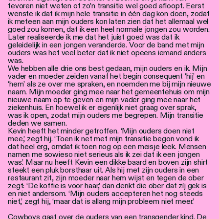
tevoren niet weten of zo’n transitie wel goed afloopt. Eerst
wenste ik dat ik mijn hele transitie in één dag kon doen, zodat
ik meteen aan mijn ouders kon laten zien dat het allemaal wel
goed zou komen, dat ik een heel normale jongen zou worden.
Later realiseerde ik me dat het juist goed was dat ik
geleidelijk in een jongen veranderde. Voor de band met mijn
ouders was het veel beter dat ik niet opeens iemand anders
was.
We hebben alle drie ons best gedaan, mijn ouders en ik. Mijn
vader en moeder zeiden vanaf het begin consequent ‘hij’ en
‘hem’ als ze over me spraken, en noemden me bij mijn nieuwe
naam. Mijn moeder ging mee naar het gemeentehuis om mijn
nieuwe naam op te geven en mijn vader ging mee naar het
ziekenhuis. En hoewel ik er eigenlijk niet graag over sprak,
was ik open, zodat mijn ouders me begrepen. Mijn transitie
deden we samen.
Kevin heeft het minder getroffen. ‘Mijn ouders doen niet
mee,’ zegt hij. ‘Toen ik net met mijn transitie begon vond ik
dat heel erg, omdat ik toen nog op een meisje leek. Mensen
namen me sowieso niet serieus als ik zei dat ik een jongen
was.’ Maar nu heeft Kevin een dikke baard en boven zijn shirt
steekt een pluk borsthaar uit. Als hij met zijn ouders in een
restaurant zit, zijn moeder naar hem wijst en tegen de ober
zegt: ‘De koffie is voor haar,’ dan denkt die ober dat zíj gek is
en niet andersom. ‘Mijn ouders accepteren het nog steeds
niet,’ zegt hij, ‘maar dat is allang mijn probleem niet meer.’
Cowboys gaat over de ouders van een transgender kind. De