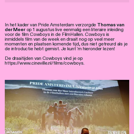
Personen
Toegankelijkheid
In het kader van Pride Amsterdam verzorgde
Thomas van
der Meer
op 1 augustus live eenmalig een literaire inleiding
Stadsdichter
voor de film
Cowboys
in de FilmHallen.
Cowboys
is
inmiddels film van de week en draait nog op veel meer
momenten en plaatsen komende tijd, dus niet getreurd als je
de introductie hebt gemist. Je kunt 'm hieronder lezen!
De draaitijden van Cowboys vind je op
https://www.cineville.nl/films/cowboys.