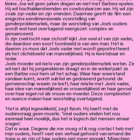
kleine Joe wil geen jurken dragen en niet met Barbies spelen.
Hij wil houthakkershemden en cowboylaarzen aan. Hij wil zijn
zoals zijn vader en zijn vrienden. Daarmee geeft de film een
enigszins eendimensionale voorstelling van
genderproblematiek, maar de worsteling van Joe’s ouders
wordt wel heel overtuigend neergezet: complex en
genuanceerd.
In zijn zoektocht naar zichzelf kijkt Joe veel af van zijn vader,
die daardoor een soort toonbeeld is van een man. Het is
daarom zo mooi dat Joe’s vader niet wordt geportretteerd
als het clichébeeld van mannelijkheid. Hij is kwetsbaar en
teder.
Joe’s moeder wil niets van zijn genderpoblematiek weten. Ze
wil niet dat hij jongenskleren draagt en in de winkel pakt ze
een Barbie voor hem uit het schap. Waar haar weerstand
vandaan komt, wordt subtiel en gedoseerd getoond: de
gemeenschap waarin ze leeft, haar relatie met Joe’s vader,
haar idee van mannelijkheid en vrouwelijkheid en haar gevoel
over haar eigen rol als vrouw en moeder. Deze complexiteit
en nuance maken haar worsteling overtuigend.
‘Het is altijd ingewikkeld,’ zegt Kevin. Hij heeft met de
oudersvraag geen moeite. ‘Veel ouders vinden het nou
eenmaal heel moeilijk, dus het is logisch dat mensen ernaar
vragen.’
Dat is waar. Degene die me vroeg of ik nog contact heb met
mijn ouders, heeft vast een verhaal gehoord van iemand die
trans is en zijn of haar ouders niet meer spreekt. Misschien