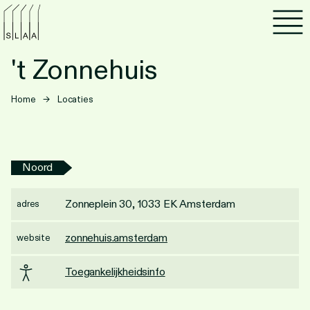
Agenda
't Zonnehuis
Programma's
Home
→
Locaties
Lezen
Luisteren
Noord
Nieuwsbrief
Zonneplein 30, 1033 EK Amsterdam
adres
Over SLAA
zonnehuis.amsterdam
website
Vacatures
Toegankelijkheidsinfo
Locaties