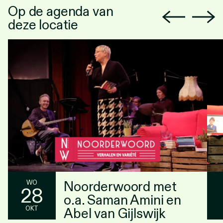
Op de agenda van
deze locatie
Noorderwoord met
WO
28
o.a. Saman Amini en
OKT
Abel van Gijlswijk