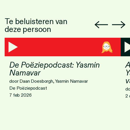
Te beluisteren van
deze persoon
De Poëziepodcast: Yasmin
A
Namavar
Y
v
door Daan Doesborgh, Yasmin Namavar
De Poëziepodcast
do
7 feb 2026
2