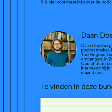
Klik
hier
voor meer info over de podc
Daan Do
Daan Doesborgh (
podcastmaker. I
Ted Hughes’ bun
ontvangen. In 20
Oorschot de bu
interviewt hij 
maand een …
Te vinden in deze bun