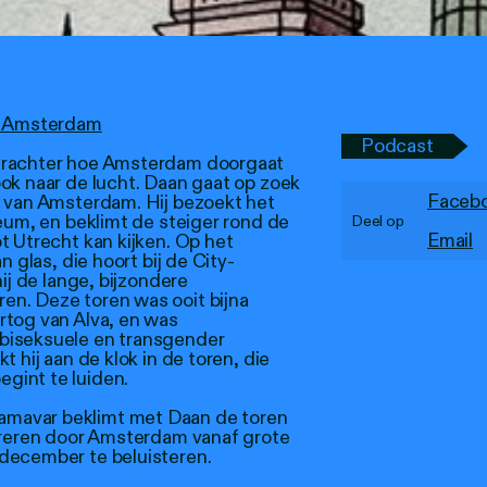
an Amsterdam
Podcast
 erachter hoe Amsterdam doorgaat
ok naar de lucht. Daan gaat op zoek
Faceb
s van Amsterdam. Hij bezoekt het
seum, en beklimt de steiger rond de
Deel op
Email
t Utrecht kan kijken. Op het
n glas, die hoort bij de City-
ij de lange, bijzondere
n. Deze toren was ooit bijna
rtog van Alva, en was
biseksuele en transgender
 hij aan de klok in de toren, die
gint te luiden.
mavar beklimt met Daan de toren
pireren door Amsterdam vanaf grote
december te beluisteren.