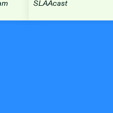
dam
SLAAcast