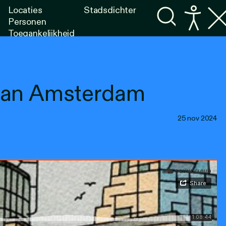
Locaties
Stadsdichter
Personen
Toegankelijkheid
Programma's
Lezen
Luisteren
 van Amsterdam
25 nov 2024