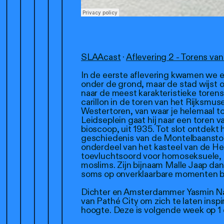
SLAAcast
·
Aflevering 2 - Torens v
In de eerste aflevering kwamen we
onder de grond, maar de stad wijst o
naar de meest karakteristieke toren
carillon in de toren van het Rijksmu
Westertoren, van waar je helemaal to
Leidseplein gaat hij naar een toren va
bioscoop, uit 1935. Tot slot ontdekt h
geschiedenis van de Montelbaanstore
onderdeel van het kasteel van de He
toevluchtsoord voor homoseksuele, 
moslims. Zijn bijnaam Malle Jaap dankt
soms op onverklaarbare momenten be
Dichter en Amsterdammer Yasmin Na
van Pathé City om zich te laten ins
hoogte. Deze is volgende week op 1 