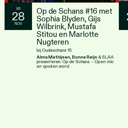
Op de Schans #16 met
VR
28
Sophia Blyden, Gijs
NOV
Wilbrink, Mustafa
Stitou en Marlotte
Nugteren
bij Oudeschans 15
Alma Mathijsen
,
Bonne Reijn
& SLAA
presenteren: Op de Schans –
Open mic
en spoken word
.