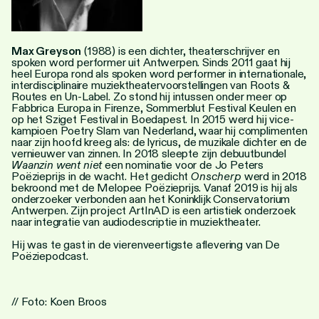
Personen
Toegankelijkheid
Max Greyson
(1988) is een dichter, theaterschrijver en
spoken word performer uit Antwerpen. Sinds 2011 gaat hij
Stadsdichter
heel Europa rond als spoken word performer in internationale,
interdisciplinaire muziektheatervoorstellingen van Roots &
Routes en Un-Label. Zo stond hij intussen onder meer op
Fabbrica Europa in Firenze, Sommerblut Festival Keulen en
op het Sziget Festival in Boedapest. In 2015 werd hij vice-
kampioen Poetry Slam van Nederland, waar hij complimenten
naar zijn hoofd kreeg als: de lyricus, de muzikale dichter en de
vernieuwer van zinnen. In 2018 sleepte zijn debuutbundel
Waanzin went niet
een nominatie voor de Jo Peters
Poëzieprijs in de wacht. Het gedicht
Onscherp
werd in 2018
bekroond met de Melopee Poëzieprijs. Vanaf 2019 is hij als
onderzoeker verbonden aan het Koninklijk Conservatorium
Antwerpen. Zijn project ArtInAD is een artistiek onderzoek
naar integratie van audiodescriptie in muziektheater.
Hij was te gast in de
vierenveertigste aflevering
van De
Poëziepodcast.
// Foto: Koen Broos