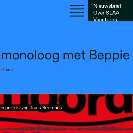
Nieuwsbrief
Over SLAA
Vacatures
Agenda
monoloog met Beppie 
isteren