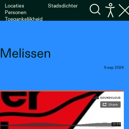
Locaties
Stadsdichter
Personen
Toegankelijkheid
Programma's
Lezen
Luisteren
Melissen
9 sep 2024