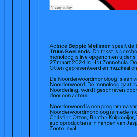
Actrice
Beppie Melissen
speelt de
Truus Beerends
. De tekst is gesch
monoloog is live opgenomen tijden
27 maart 2024 in Het Zonnehuis. De
Otten gepresenteerd en muzikaal om
De Noorderwoordmonoloog is een va
Noorderwoord. De monoloog gaat o
Noorderling, wordt geschreven doo
door een acteur.
Noorderwoord is een programma van
Noorderwoordmonoloog is mede moge
Christine Otten, Benthe Knipmeijer,
audioproductie is in handen van Jas
Zoete Inval.