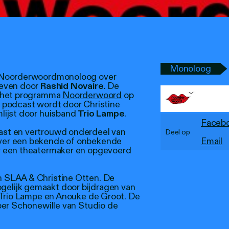
Monoloog
 Noorderwoordmonoloog over
reven door
Rashid Novaire
. De
s het programma
Noorderwoord
op
 podcast wordt door Christine
lijst door huisband
Trio Lampe
.
Faceb
st en vertrouwd onderdeel van
Deel op
ver een bekende of onbekende
Email
r een theatermaker en opgevoerd
 SLAA & Christine Otten. De
lijk gemaakt door bijdragen van
 Trio Lampe en Anouke de Groot. De
per Schonewille van Studio de