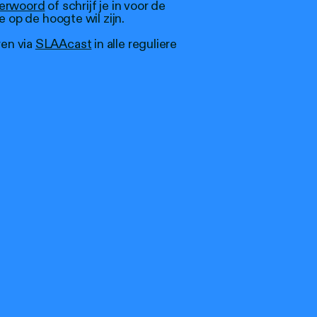
derwoord
of schrijf je in voor de
e op de hoogte wil zijn.
en via
SLAAcast
in alle reguliere