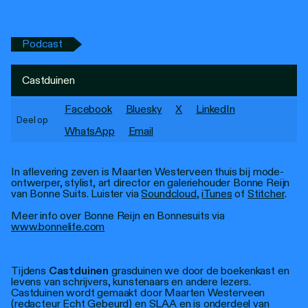
Personen
Toegankelijkheid
Podcast
Stadsdichter
Castduinen
Facebook
Bluesky
X
LinkedIn
Deel op
WhatsApp
Email
In aflevering zeven is Maarten Westerveen thuis bij mode-
ontwerper, stylist, art director en galeriehouder Bonne Reijn
van Bonne Suits. Luister via
Soundcloud
,
iTunes
of
Stitcher
.
Meer info over Bonne Reijn en Bonnesuits via
www.bonnelife.com
Tijdens
Castduinen
grasduinen we door de boekenkast en
levens van schrijvers, kunstenaars en andere lezers.
Castduinen wordt gemaakt door Maarten Westerveen
(redacteur Echt Gebeurd) en SLAA en is onderdeel van