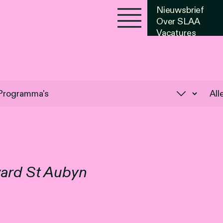
Nieuwsbrief
Over SLAA
Vacatures
Agenda
ward St Aubyn