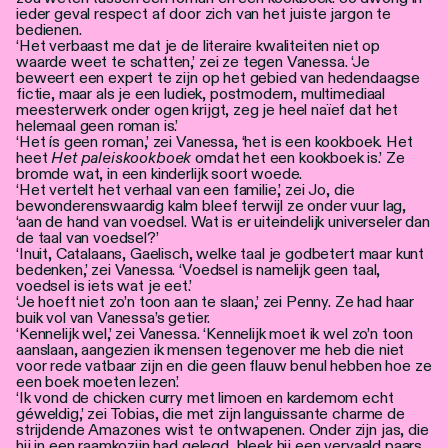
ieder geval respect af door zich van het juiste jargon te
bedienen.
‘Het verbaast me dat je de literaire kwaliteiten niet op
waarde weet te schatten,’ zei ze tegen Vanessa. ‘Je
beweert een expert te zijn op het gebied van hedendaagse
fictie, maar als je een ludiek, postmodern, multimediaal
meesterwerk onder ogen krijgt, zeg je heel naïef dat het
helemaal geen roman is.’
‘Het ís geen roman,’ zei Vanessa, ‘het is een kookboek. Het
heet
Het paleiskookboek
omdat het een kookboek is.’ Ze
bromde wat, in een kinderlijk soort woede.
‘Het vertelt het verhaal van een familie,’ zei Jo, die
bewonderenswaardig kalm bleef terwijl ze onder vuur lag,
‘aan de hand van voedsel. Wat is er uiteindelijk universeler dan
de taal van voedsel?’
‘Inuit, Catalaans, Gaelisch, welke taal je godbetert maar kunt
bedenken,’ zei Vanessa. ‘Voedsel is namelijk geen taal,
voedsel is iets wat je eet.’
‘Je hoeft niet zo’n toon aan te slaan,’ zei Penny. Ze had haar
buik vol van Vanessa’s getier.
‘Kennelijk wel,’ zei Vanessa. ‘Kennelijk moet ik wel zo’n toon
aanslaan, aangezien ik mensen tegenover me heb die niet
voor rede vatbaar zijn en die geen flauw benul hebben hoe ze
een boek moeten lezen.’
‘Ik vond de chicken curry met limoen en kardemom echt
géweldig,’ zei Tobias, die met zijn languissante charme de
strijdende Amazones wist te ontwapenen. Onder zijn jas, die
hij in een raamkozijn had gelegd, bleek hij een vervaald paars