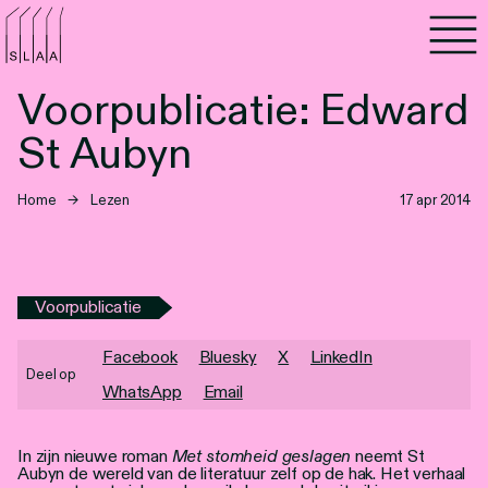
Agenda
Voorpublicatie: Edward
Programma's
St Aubyn
Lezen
Home
→
Lezen
17 apr 2014
Luisteren
Nieuwsbrief
Voorpublicatie
Over SLAA
Facebook
Bluesky
X
LinkedIn
Deel op
WhatsApp
Email
Vacatures
Locaties
In zijn nieuwe roman
Met stomheid geslagen
neemt St
Aubyn de wereld van de literatuur zelf op de hak. Het verhaal