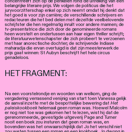
concentreert zich op de perikelen rond de uitreiking van een
Personen
belangrijke literaire prijs. We volgen de politicus die het
juryvoorzitterschap enkel op zich neemt omdat hij denkt dat
het goed is voor zijn carrière; de verschillende schrijvers en
Toegankelijkheid
redacteuren die het bed delen met dezelfde veelbelovende
schrijfster die hen regelmatig inruilt voor andere mannen; de
tv-presentatrice die zich door de genomineerde romans
Stadsdichter
heen worstelt en ondertussen aan haar eigen thriller schrijft;
de literatuurwetenschapster die zich probeert te verzoenen
met haar anorectische dochter; de schrijvende Indiase
maharadja die ervan overtuigd is dat zijn meesterwerk de
prijs gaat winnen: St Aubyn beschrijft het hele circus
genadeloos.
HET FRAGMENT:
Na een voorstelrondje en woorden van welkom, ging de
vergadering verrassend venijnig van start toen Vanessa gelijk
de aanval inzette met de bespottelijke bewering dat
Het
paleiskookboek
helemaal geen roman was. Hoewel Malcolm
er nog niet toe was gekomen het te lezen, wist hij dat de
gerenommeerde, gevestigde uitgeverij Page and Turner
nooit een boek zou insturen dat geen roman was, en
bovendien was het onwaarschijnlijk dat Jo het verschil niet
zou weten tussen een roman en een kookboek. Jo dwong in