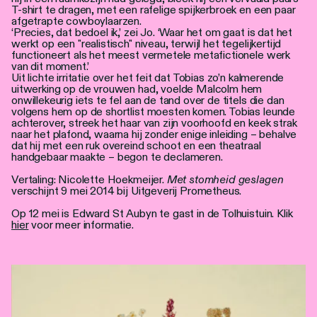
T-shirt te dragen, met een rafelige spijkerbroek en een paar
afgetrapte cowboylaarzen.
‘Precies, dat bedoel ik,’ zei Jo. ‘Waar het om gaat is dat het
werkt op een "realistisch" niveau, terwijl het tegelijkertijd
functioneert als het meest vermetele metafictionele werk
van dit moment.’
Uit lichte irritatie over het feit dat Tobias zo’n kalmerende
uitwerking op de vrouwen had, voelde Malcolm hem
onwillekeurig iets te fel aan de tand over de titels die dan
volgens hem op de shortlist moesten komen. Tobias leunde
achterover, streek het haar van zijn voorhoofd en keek strak
naar het plafond, waarna hij zonder enige inleiding – behalve
dat hij met een ruk overeind schoot en een theatraal
handgebaar maakte – begon te declameren.
Vertaling: Nicolette Hoekmeijer.
Met stomheid geslagen
verschijnt 9 mei 2014 bij Uitgeverij Prometheus.
Op 12 mei is Edward St Aubyn te gast in de Tolhuistuin. Klik
hier
voor meer informatie.