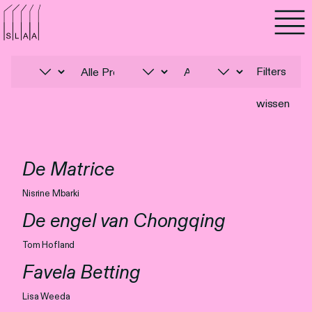
Agenda
Programma's
Filters
wissen
Lezen
Luisteren
De Matrice
Nieuwsbrief
Nisrine Mbarki
De engel van Chongqing
Over SLAA
Tom Hofland
Vacatures
Favela Betting
Locaties
Lisa Weeda