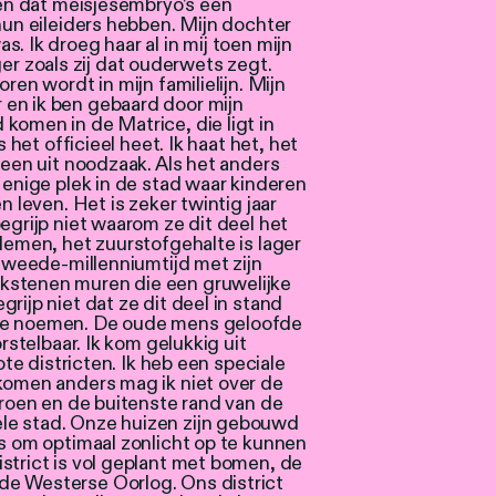
ezen dat meisjesembryo’s een
 hun eileiders hebben. Mijn dochter
. Ik droeg haar al in mij toen mijn
 zoals zij dat ouderwets zegt.
ren wordt in mijn familielijn. Mijn
en ik ben gebaard door mijn
komen in de Matrice, die ligt in
s het officieel heet. Ik haat het, het
leen uit noodzaak. Als het anders
 enige plek in de stad waar kinderen
n leven. Het is zeker twintig jaar
egrijp niet waarom ze dit deel het
ademen, het zuurstofgehalte is lager
-tweede-millenniumtijd met zijn
kstenen muren die een gruwelijke
rijp niet dat ze dit deel in stand
 te noemen. De oude mens geloofde
orstelbaar. Ik kom gelukkig uit
rote districten. Ik heb een speciale
 komen anders mag ik niet over de
 groen en de buitenste rand van de
le stad. Onze huizen zijn gebouwd
as om optimaal zonlicht op te kunnen
strict is vol geplant met bomen, de
de Westerse Oorlog. Ons district