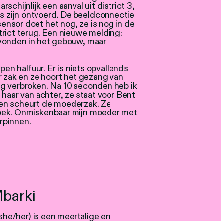
schijnlijk een aanval uit district 3,
 zijn ontvoerd. De beeldconnectie
nsor doet het nog, ze is nog in de
trict terug. Een nieuwe melding:
evonden in het gebouw, maar
pen halfuur. Er is niets opvallends
r zak en ze hoort het gezang van
g verbroken. Na 10 seconden heb ik
 haar van achter, ze staat voor Bent
en scheurt de moederzak. Ze
doek. Onmiskenbaar mijn moeder met
rpinnen.
Mbarki
she/her) is een meertalige en