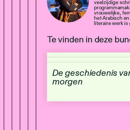
veelzijdige schri
programmamaker. 
vrouwelijke, fe
het Arabisch en
literaire werk i
Te vinden in deze bun
De geschiedenis va
morgen