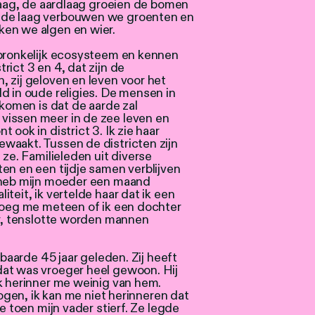
 laag, de aardlaag groeien de bomen
ede laag verbouwen we groenten en
ken we algen en wier.
spronkelijk ecosysteem en kennen
ict 3 en 4, dat zijn de
 zij geloven en leven voor het
d in oude religies. De mensen in
ekomen is dat de aarde zal
vissen meer in de zee leven en
 ook in district 3. Ik zie haar
waakt. Tussen de districten zijn
 ze. Familieleden uit diverse
en en een tijdje samen verblijven
k heb mijn moeder een maand
teit, ik vertelde haar dat ik een
vroeg me meteen of ik een dochter
er, tenslotte worden mannen
 baarde 45 jaar geleden. Zij heeft
at was vroeger heel gewoon. Hij
k herinner me weinig van hem.
 ogen, ik kan me niet herinneren dat
e toen mijn vader stierf. Ze legde