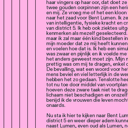
haar vingers op haar oor, dat doet ze 
twee gouden oorpinnen zijn een heri
en mij. Ze vroeg me of het een kloon
naar het zaad voor Bent Lumen. Ik ze
van intelligentie, fysieke kracht en c
van district 5. Ik heb ook ziektes uit
kenmerken als mezelf geselecteerd. 
maar ik zal maar één kind bestellen i
mijn moeder dat ze mij heeft kunnen
en voelen hoe dat is. Ik heb een sim
was zwaar en pijnlijk en ik voelde m
het anders geweest moet zijn. Mijn 
prettig was om mij te dragen, enkel d
De bevalling, wat een woord voor het
mens beviel en viel letterlijk in de 
hebben het zo gedaan. Tenslotte hee
tot nu toe door middel van voortplan
hoeven deze zware taak niet te drage
lichaam niet beschadigen en onszelf
benijd ik de vrouwen die leven moch
onaards.
Nu sta ik hier te kijken naar Bent Lu
district 5 en weer dieper adem kunne
naast Lumen, even oud als Lumen, net