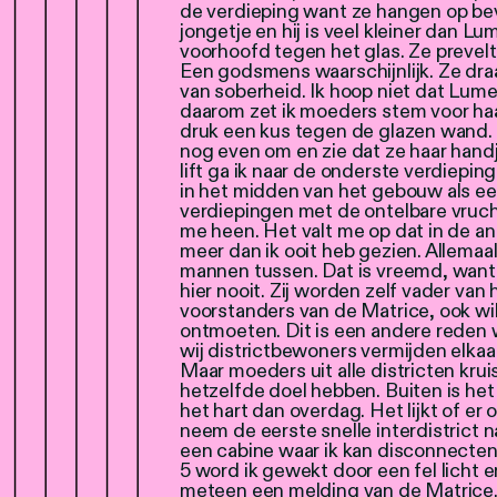
de verdieping want ze hangen op be
jongetje en hij is veel kleiner dan L
voorhoofd tegen het glas. Ze prevelt
Een godsmens waarschijnlijk. Ze dra
van soberheid. Ik hoop niet dat Lum
daarom zet ik moeders stem voor haa
druk een kus tegen de glazen wand. D
nog even om en zie dat ze haar hand
lift ga ik naar de onderste verdieping
in het midden van het gebouw als e
verdiepingen met de ontelbare vruch
me heen. Het valt me op dat in de an
meer dan ik ooit heb gezien. Allemaal 
mannen tussen. Dat is vreemd, wan
hier nooit. Zij worden zelf vader van
voorstanders van de Matrice, ook w
ontmoeten. Dit is een andere reden 
wij districtbewoners vermijden elkaa
Maar moeders uit alle districten kru
hetzelfde doel hebben. Buiten is het
het hart dan overdag. Het lijkt of er 
neem de eerste snelle interdistrict n
een cabine waar ik kan disconnecten e
5 word ik gewekt door een fel licht en
meteen een melding van de Matrice. 