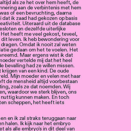
altijd als ze het over hem heeft, de
nnering aan de verbintenis met hem
 was of een bevruchting, daarna
i dat ik zaad had gekozen op basis
reativiteit. Uiteraard uit de database
gesloten en dezelfde uiterlijke
Het heeft me veel gekost, teveel,
n dit leven. Ik heb bewondering voor
 dragen. Omdat ik nooit zal weten
ulatie gedaan om het te voelen. Het
e vreemd. Maar ergens wist ik dat
moeder vertelde mij dat het heel
e bevalling had ze willen missen.
 krijgen van een kind. De oude
wereld. Mijn moeder en velen met haar
ft de mensheid altijd voorbestaan
ting, zoals ze dat noemden. Wij
n, waardoor we sterk blijven, ons
 nuttig kunnen maken. En toch
ten scheppen, het heeft iets
men en ik zal straks teruggaan naar
n halen. Ik kijk naar het embryo
 als alle embryo’s in dit deel van