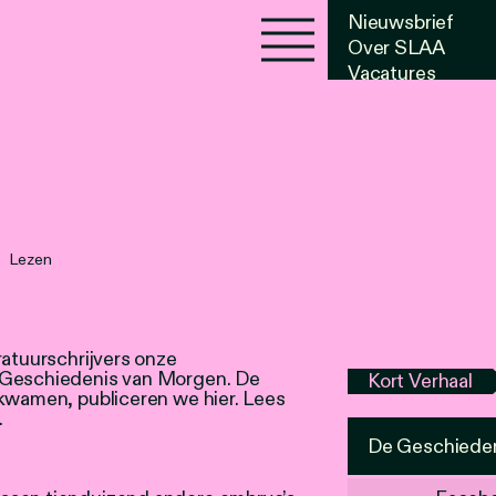
Nieuwsbrief
Over SLAA
Vacatures
Agenda
Lezen
ratuurschrijvers onze
 Geschiedenis van Morgen. De
Kort Verhaal
tkwamen, publiceren we hier. Lees
.
De Geschiede