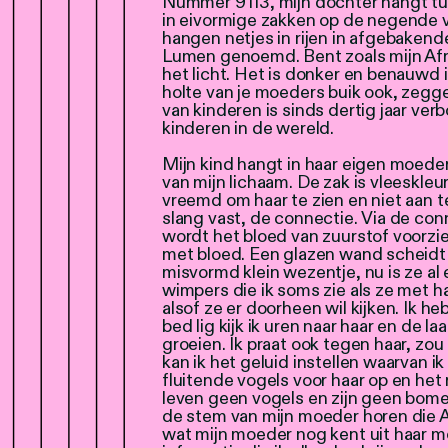
Nummer 9113, mijn dochter hangt tu
in eivormige zakken op de negende v
hangen netjes in rijen in afgebakend
Lumen genoemd. Bent zoals mijn Afr
het licht. Het is donker en benauwd in
holte van je moeders buik ook, zegge
van kinderen is sinds dertig jaar ve
kinderen in de wereld.
Mijn kind hangt in haar eigen moede
van mijn lichaam. De zak is vleeskleur
vreemd om haar te zien en niet aan t
slang vast, de connectie. Via de con
wordt het bloed van zuurstof voorzie
met bloed. Een glazen wand scheidt m
misvormd klein wezentje, nu is ze al
wimpers die ik soms zie als ze met ha
alsof ze er doorheen wil kijken. Ik heb
bed lig kijk ik uren naar haar en de l
groeien. Ik praat ook tegen haar, z
kan ik het geluid instellen waarvan ik 
fluitende vogels voor haar op en het r
leven geen vogels en zijn geen bomen
de stem van mijn moeder horen die Af
wat mijn moeder nog kent uit haar mo