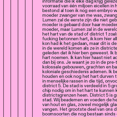
informatie die ik elke dag krijg gel
voorraad van één miljoen eicellen in
bestond al toen ik nog een embryo was
moeder zwanger van me was, zwanger
Lumen zal de eerste zijn die niet gebo
moeder is gebaard door haar moeder 
moeder, maar Lumen zal in de wereld 
het hart van de stad of district 1 zoal
fucking betonnen hart, ik kom hier al
kon had ik het gedaan, maar dit is de
in de wereld komen als ze in districte
geleden dat ik hier ben geweest. Ik b
hart noemen. Ik kan hier haast niet 
dan bij ons. Je waant je zo in de pre
kolossale gebouwen, grachten en ba
koloniale geschiedenis ademen. Ik beg
houden en ook nog het hart durven
in menselijke rassen in die tijd, onvo
district 5. De stad is verdeeld in 5 g
chip nodig om in het hart te kunnen
districtsgrenzen heen. District 5 is
stad. Wij beademen en voeden de he
van hout en glas, zoveel mogelijk gl
vangen. Het grootste deel van ons di
boomsoorten die nog bestaan sinds 