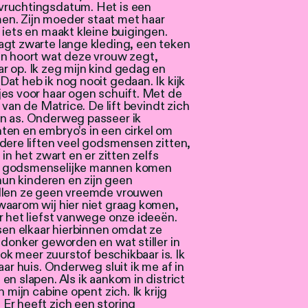
vruchtingsdatum. Het is een
umen. Zijn moeder staat met haar
 iets en maakt kleine buigingen.
agt zwarte lange kleding, een teken
en hoort wat deze vrouw zegt,
r op. Ik zeg mijn kind gedag en
at heb ik nog nooit gedaan. Ik kijk
jes voor haar ogen schuift. Met de
 van de Matrice. De lift bevindt zich
en as. Onderweg passeer ik
ten en embryo’s in een cirkel om
dere liften veel godsmensen zitten,
in het zwart en er zitten zelfs
t godsmenselijke mannen komen
 hun kinderen en zijn geen
illen ze geen vreemde vrouwen
waarom wij hier niet graag komen,
r het liefst vanwege onze ideeën.
isen elkaar hierbinnen omdat ze
 donker geworden en wat stiller in
ook meer zuurstof beschikbaar is. Ik
aar huis. Onderweg sluit ik me af in
n slapen. Als ik aankom in district
 mijn cabine opent zich. Ik krijg
Er heeft zich een storing