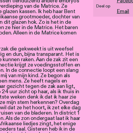
ssen tienduizend andere embryo’s
Faceb
erdieping van de Matrice. Ze
Deel op
e glazen kassen. Ik heb haar Bent
Email
ikaanse grootmoeder, dochter van
 dit glazen hok. Zo is het in de
n ze hier in de Matrice. Het baren
rboden. Alleen in de Matrice komen
rzak die gekweekt is uit weefsel
ig en dun, bijna transparant. Het is
e kunnen raken. Aan de zak zit een
nectie krijgt ze voedingsstoffen en
n. In de connectie loopt een slang
ij van mijn kind. Ze begon als
 een mens. Ze heeft nagels en
ar gezicht tegen de zak aan ligt,
 24 uur zicht op haar, als ik thuis in
aatste weken denk ik dat ik haar zie
ou ze mijn stem herkennen? Overdag
wil dat ze het hoort, ik zet elke dag
uisen van de bladeren. In district 1
. Als de zon ondergaat laat ik haar
rikaanse liedjes zingt, het enige
eders taal. Gisteren heb ik in de