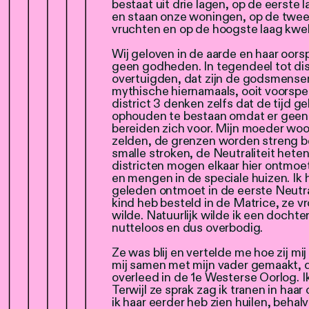
bestaat uit drie lagen, op de eerste
en staan onze woningen, op de twe
vruchten en op de hoogste laag kwe
Wij geloven in de aarde en haar oor
geen godheden. In tegendeel tot distr
overtuigden, dat zijn de godsmensen,
mythische hiernamaals, ooit voorspel
district 3 denken zelfs dat de tijd g
ophouden te bestaan omdat er geen 
bereiden zich voor. Mijn moeder woont
zelden, de grenzen worden streng be
smalle stroken, de Neutraliteit heten
districten mogen elkaar hier ontmoet
en mengen in de speciale huizen. I
geleden ontmoet in de eerste Neutrali
kind heb besteld in de Matrice, ze 
wilde. Natuurlijk wilde ik een docht
nutteloos en dus overbodig.
Ze was blij en vertelde me hoe zij mij
mij samen met mijn vader gemaakt, d
overleed in de 1
e
Westerse Oorlog. I
Terwijl ze sprak zag ik tranen in haar
ik haar eerder heb zien huilen, behalv