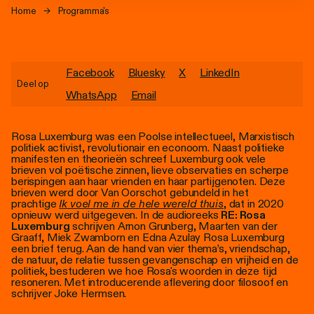
Personen
Home
→
Programma's
Toegankelijkheid
Stadsdichter
Facebook
Bluesky
X
LinkedIn
Deel op
WhatsApp
Email
Rosa Luxemburg was een Poolse intellectueel, Marxistisch
politiek activist, revolutionair en econoom. Naast politieke
manifesten en theorieën schreef Luxemburg ook vele
brieven vol poëtische zinnen, lieve observaties en scherpe
berispingen aan haar vrienden en haar partijgenoten. Deze
brieven werd door Van Oorschot gebundeld in het
prachtige
Ik voel me in de hele wereld thuis
, dat in 2020
opnieuw werd uitgegeven. In de audioreeks
RE: Rosa
Luxemburg
schrijven Arnon Grunberg, Maarten van der
Graaff, Miek Zwamborn en Edna Azulay Rosa Luxemburg
een brief terug. Aan de hand van vier thema’s, vriendschap,
de natuur, de relatie tussen gevangenschap en vrijheid en de
politiek, bestuderen we hoe Rosa's woorden in deze tijd
resoneren. Met introducerende aflevering door filosoof en
schrijver Joke Hermsen.