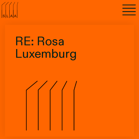
Agenda
Programma's
RE: Rosa
Lezen
Luxemburg
Luisteren
Nieuwsbrief
Over SLAA
Vacatures
Locaties