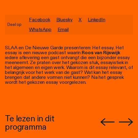
Personen
Toegankelijkheid
Facebook
Bluesky
X
LinkedIn
Deel op
WhatsApp
Email
Stadsdichter
SLAA en De Nieuwe Garde presenteren: Het essay. Het
essay is een nieuwe podcast waarin
Roos van Rijswijk
iedere aflevering een gast ontvangt die een bijzonder essay
meeneemt. Ze praten over het gekozen stuk, essayistiek in
het algemeen en eigen werk. Waarom is dit essay relevant, of
belangrijk voor het werk van de gast? Wat kan het essay
brengen dat andere vormen niet kunnen? Na het gesprek
wordt het gekozen essay voorgelezen.
Te lezen in dit
programma