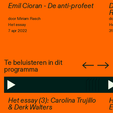
Emil Cioran - De anti-profeet
D
R
door Miriam Rasch
do
Het essay
He
7 apr 2022
31
Te beluisteren in dit
programma
Het essay (3): Carolina Trujillo
H
& Derk Walters
E