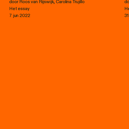
door Roos van Rijswijk, Carolina Trujillo
do
Het essay
He
7 jun 2022
31