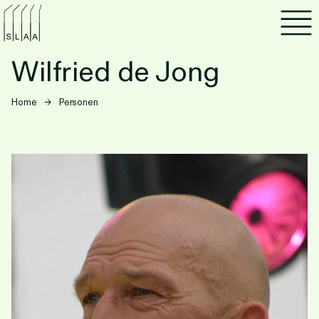
Agenda
Wilfried de Jong
Programma's
Home
→
Personen
Lezen
Luisteren
Nieuwsbrief
Over SLAA
Vacatures
Locaties