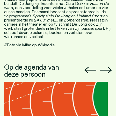
bundelt De Jong zijn krachten met Caro Derkx in
Haar in de
wind
, een voorstelling voor wielerverhalen en humor op vier
dunne bandjes. Daarnaast bedacht en presenteerde hij de
tv-programma's
Sportpaleis De Jong
en
Holland Sport
en
presenteerde hij
24 uur met
...
. en
Zomergaste
n
. Naast zijn
carrière in het theater en op tv schrijft De Jong ook. Zijn
werk staat grotendeels in het teken van zijn passie: sport. Hij
schreef diverse columns, boeken en verhalen over
wielrennen en voetbal.
//Foto via Miho op
Wikipedia
Op de agenda van
deze persoon