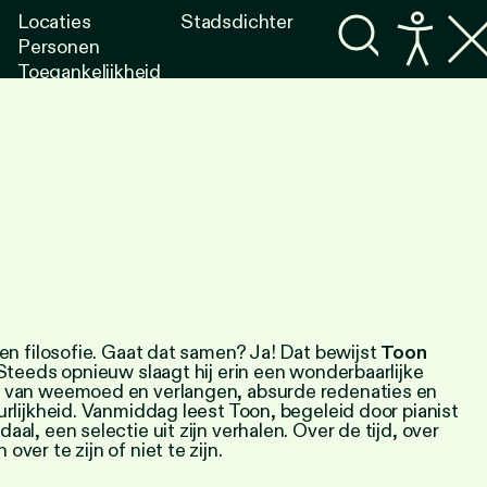
Locaties
Stadsdichter
Personen
Toegankelijkheid
Programma's
Lezen
Luisteren
 en filosofie. Gaat dat samen? Ja! Dat bewijst
Toon
 Steeds opnieuw slaagt hij erin een wonderbaarlijke
 van weemoed en verlangen, absurde redenaties en
urlijkheid. Vanmiddag leest Toon, begeleid door pianist
al, een selectie uit zijn verhalen. Over de tijd, over
ver te zijn of niet te zijn.