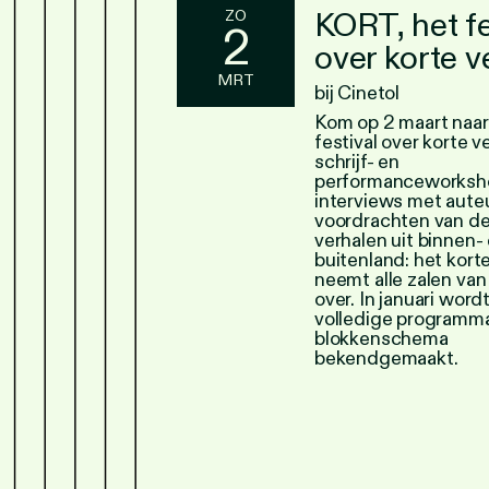
KORT, het fe
ZO
2
over korte v
MRT
bij Cinetol
Kom op 2 maart naa
festival over korte v
schrijf- en
performanceworksh
interviews met aute
voordrachten van de
verhalen uit binnen-
buitenland: het kort
neemt alle zalen van
over. In januari word
volledige programma
blokkenschema
bekendgemaakt.