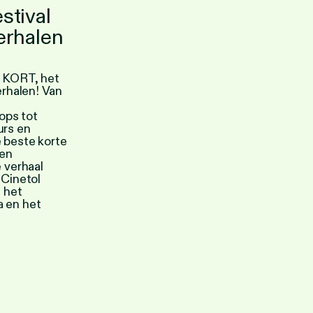
stival
erhalen
r KORT, het
erhalen! Van
ops tot
urs en
 beste korte
 en
e verhaal
 Cinetol
t het
 en het