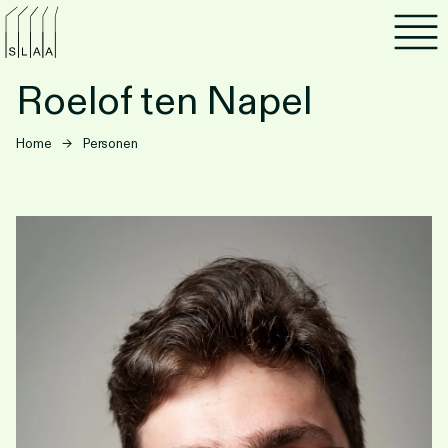
Agenda
Roelof ten Napel
Programma's
Home
→
Personen
Lezen
Luisteren
Nieuwsbrief
Over SLAA
Vacatures
Locaties