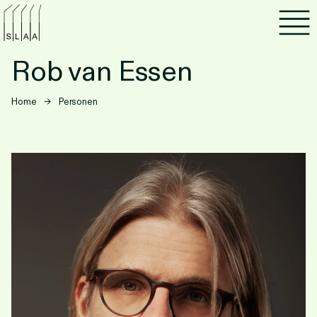
Agenda
Rob van Essen
Programma's
Home
→
Personen
Lezen
Luisteren
Nieuwsbrief
Over SLAA
Vacatures
Locaties