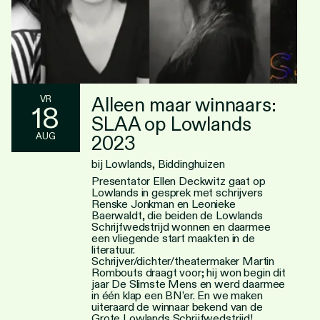
Alleen maar winnaars:
VR
18
SLAA op Lowlands
AUG
2023
bij Lowlands, Biddinghuizen
Presentator Ellen Deckwitz gaat op
Lowlands in gesprek met schrijvers
Renske Jonkman en Leonieke
Baerwaldt, die beiden de Lowlands
Schrijfwedstrijd wonnen en daarmee
een vliegende start maakten in de
literatuur.
Schrijver/dichter/theatermaker Martin
Rombouts draagt voor; hij won begin dit
jaar De Slimste Mens en werd daarmee
in één klap een BN’er. En we maken
uiteraard de winnaar bekend van de
Grote Lowlands Schrijfwedstrijd!